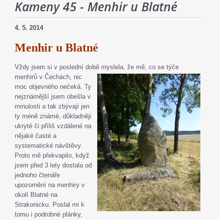
Kameny 45 - Menhir u Blatné
4. 5. 2014
Menhir u Blatné
Vždy jsem si v poslední době myslela, že mě, co se týče
menhirů v Čechách, nic
moc objevného nečeká. Ty
nejznámější jsem obešla v
minulosti a tak zbývají jen
ty méně známé, důkladněji
ukryté či příliš vzdálené na
nějaké časté a
systematické návštěvy.
Proto mě překvapilo, když
jsem před 3 lety dostala od
jednoho čtenáře
upozornění na menhiry v
okolí Blatné na
Strakonicku. Poslal mi k
tomu i podrobné plánky,