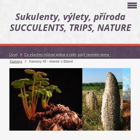
Sukulenty, výlety, příroda
SUCCULENTS, TRIPS, NATURE
Úvod
Co všechno můžete potkat a vidět, když nesedíte doma -
Kameny
Kameny 45 - Menhir u Blatné