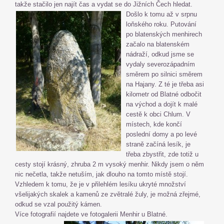
takže stačilo jen najít čas a vydat se do Jižních Čech hledat.
Došlo k tomu až v srpnu
loňského roku. Putování
po blatenských menhirech
začalo na blatenském
nádraží, odkud jsme se
vydaly severozápadním
směrem po silnici směrem
na Hajany. Z té je třeba asi
kilometr od Blatné odbočit
na východ a dojít k malé
cestě k obci Chlum. V
místech, kde končí
poslední domy a po levé
straně začíná lesík, je
třeba zbystřit, zde totiž u
cesty stojí krásný, zhruba 2 m vysoký menhir. Nikdy jsem o něm
nic nečetla, takže netuším, jak dlouho na tomto místě stojí.
Vzhledem k tomu, že je v přilehlém lesíku ukryté množství
všelijakých skalek a kamenů ze zvětralé žuly, je možná zřejmé,
odkud se vzal použitý kámen.
Více fotografií najdete ve fotogalerii Menhir u Blatné.