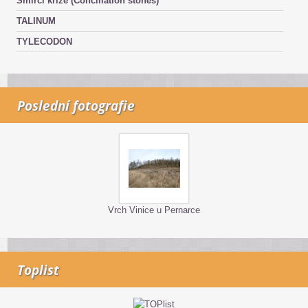
Smírčí kříže (Conciliation stones)
TALINUM
TYLECODON
Poslední fotografie
Vrch Vinice u Pernarce
Toplist