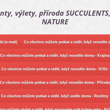
nty, výlety, příroda SUCCULENTS,
NATURE
kt (e-mail)
Co všechno můžete potkat a vidět, když nesedíte
Co všechno můžete potkat a vidět, když nesedíte doma - Krajina
Co všechno můžete potkat a vidět, když nesedíte doma - Kříže
Co všechno můžete potkat a vidět, když nesedíte doma - Příroda
Co všechno můžete potkat a vidět, když sedíte doma - Rostliny
no můžete slyšet a vidět, když pozorujete svět kolem sebe - Pr