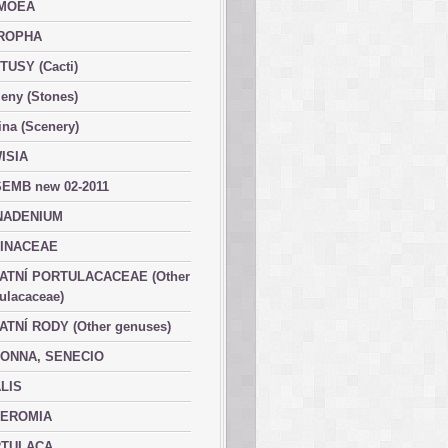
MOEA
ROPHA
TUSY (Cacti)
eny (Stones)
ina (Scenery)
ISIA
EMB new 02-2011
ADENIUM
INACEAE
ATNÍ PORTULACACEAE (Other
ulacaceae)
ATNÍ RODY (Other genuses)
ONNA, SENECIO
LIS
EROMIA
TULACA