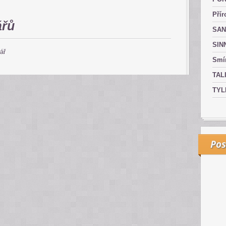
Přír
ářů
SAN
SIN
ář
Smír
TAL
TYL
Pos