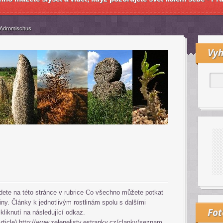
Adromischus
Vyh
jdete na této stránce v rubrice Co všechno můžete potkat
iny. Články k jednotlivým rostlinám spolu s dalšími
Fo
 kliknutí na následující odkaz.
rticle)
http://www.zelenelisty.estranky.cz/clanky/seznam