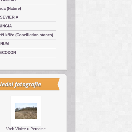
oda (Nature)
SEVIERIA
NINGIA
čí kříže (Conciliation stones)
INUM
ECODON
lední fotografie
Vrch Vinice u Pernarce