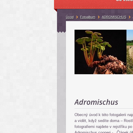
Úvod
Fotoalbum
ADROMISCHUS
Adromischus
Obecný úvod k této fotogalerii na
a vidět, když sedíte doma – Rostl
fotografiemi najdete v rejstříku po
Adromischus cooperi -
Článek (A