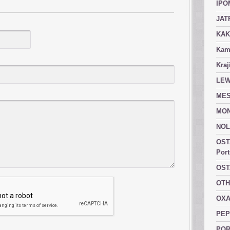
IPO
JAT
KAK
Kam
Kraj
LEW
MES
MON
NOL
OST
Port
OST
OTH
OXA
PEP
POR