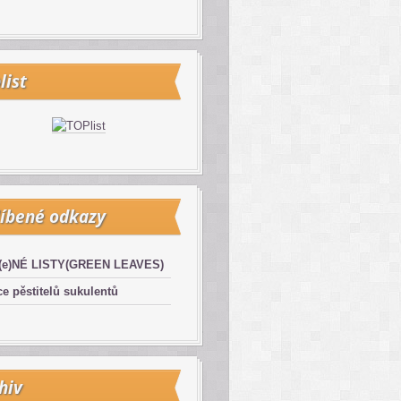
list
íbené odkazy
(e)NÉ LISTY(GREEN LEAVES)
e pěstitelů sukulentů
hiv