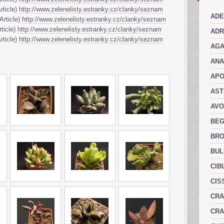
rticle)
http://www.zelenelisty.estranky.cz/clanky/seznam
ADE
Article)
http://www.zelenelisty.estranky.cz/clanky/seznam
rticle)
http://www.zelenelisty.estranky.cz/clanky/seznam
ADR
rticle)
http://www.zelenelisty.estranky.cz/clanky/seznam
AGA
AN
AP
AST
AVO
BEG
BRO
BUL
CIB
CIS
CRA
CRA