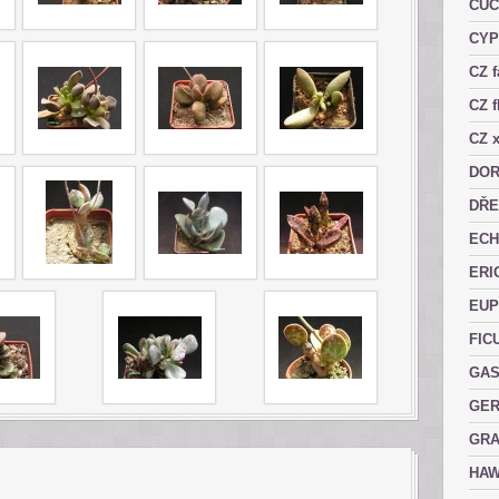
CUC
CY
CZ 
CZ f
CZ x
DOR
DŘE
ECH
ERI
EUP
FIC
GAS
GER
GRA
HAW