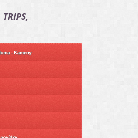
 TRIPS,
 doma - Kameny
ůpovídky