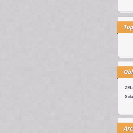
Top
Obl
ZEL
Sekc
Arc