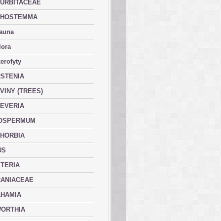
URBITACEAE
PHOSTEMMA
fauna
lora
erofyty
STENIA
VINY (TREES)
EVERIA
OSPERMUM
HORBIA
US
TERIA
ANIACEAE
HAMIA
ORTHIA