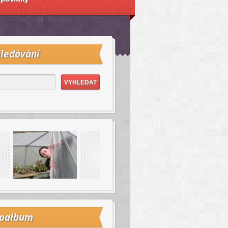
ledávání
toalbum