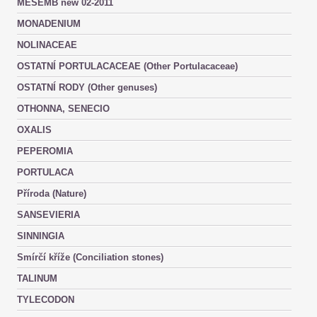
MESEMB new 02-2011
MONADENIUM
NOLINACEAE
OSTATNÍ PORTULACACEAE (Other Portulacaceae)
OSTATNÍ RODY (Other genuses)
OTHONNA, SENECIO
OXALIS
PEPEROMIA
PORTULACA
Příroda (Nature)
SANSEVIERIA
SINNINGIA
Smírčí kříže (Conciliation stones)
TALINUM
TYLECODON