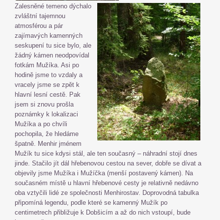
Zalesněné temeno dýchalo
zvláštní tajemnou
atmosférou a pár
zajímavých kamenných
seskupení tu sice bylo, ale
žádný kámen neodpovídal
fotkám Mužíka. Asi po
hodině jsme to vzdaly a
vracely jsme se zpět k
hlavní lesní cestě. Pak
jsem si znovu prošla
poznámky k lokalizaci
Mužíka a po chvíli
pochopila, že hledáme
špatně. Menhir jménem
Mužík tu sice kdysi stál, ale ten současný – náhradní stojí dnes
jinde. Stačilo jít dál hřebenovou cestou na sever, dobře se dívat a
objevily jsme Mužíka i Mužíčka (menší postavený kámen). Na
současném místě u hlavní hřebenové cesty je relativně nedávno
oba vztyčili lidé ze společnosti Menhirostav. Doprovodná tabulka
připomíná legendu, podle které se kamenný Mužík po
centimetrech přibližuje k Dobšicím a až do nich vstoupí, bude