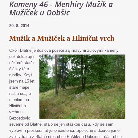
Kameny 46 - Menhiry Mužík a
Mužíček u Dobšic
20. 8. 2014
Mužík a Mužíček a Hliniční vrch
Okolí Blatné je doslova poseté zajímavými
žulovými kameny,
což dokazují i
některé starší
články této
rubriky. Když
jsem na 15 let
staré mapě
našla údaj o
menhiru na
Hliničním
vrchu u
Bezdědovic
severně od Blatné, stalo se jen otázkou času, kdy se sem
vypravím prozkoumat jeho existenci. Společně s dcerou jsme
zvolily trasu z Blatné přes obce Paštiky a Dobšice – část obce