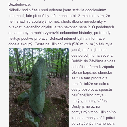
Bezdědovice.
Několik hodin času před výletem jsem strávila googlováním
informací, kde přesně by měl menhir stát. Z minulosti vím, že
není snad nic zoufalejšího, než chodit dlouho nevědomky v
blízkosti hledaného objektu a ten nakonec nenajít. O podobných
situacích bych mohla vyprávět nekonečné historky, proto tedy
nelituju poctivé přípravy. Bohužel internet byl na informace
docela skoupý. Cesta na Hliniční vrch (536 m. n. m.) však byla
jasná,
stačilo jít lesní
cestou od jihu na sever z
Dobšic do Závišína a včas
odbočit směrem k západu.
Šlo se báječně, sluníčko
se tu a tam prodralo z
mraků, takže se dalo u
cesty pozorovat spoustu
nejrůznějšího hmyzu:
motýly,
brouky, vážky.
Došly jsme až na
pomyslný vrchol Hliničního
kopce a mohly začít pátrat
po vztyčených kamenech.