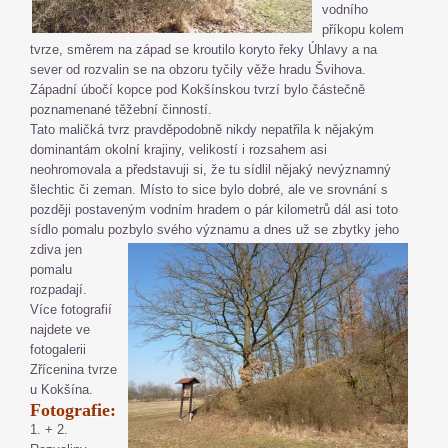
vodního
příkopu kolem
tvrze, směrem na západ se kroutilo koryto řeky Úhlavy a na
sever od rozvalin se na obzoru tyčily věže hradu Švihova.
Západní úbočí kopce pod Kokšínskou tvrzí bylo částečně
poznamenané těžební činností.
Tato maličká tvrz pravděpodobně nikdy nepatřila k nějakým
dominantám okolní krajiny, velikostí i rozsahem asi
neohromovala a představuji si, že tu sídlil nějaký nevýznamný
šlechtic či zeman. Místo to sice bylo dobré, ale ve srovnání s
později postaveným vodním hradem o pár kilometrů dál asi toto
sídlo pomalu pozbylo svého
významu a dnes už se zbytky jeho
zdiva jen
pomalu
rozpadají.
Více fotografií
najdete ve
fotogalerii
Zřícenina tvrze
u Kokšína.
Fotografie:
1. + 2.