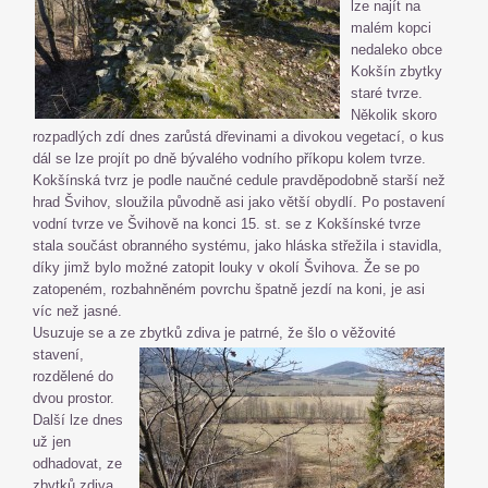
lze najít na
malém kopci
nedaleko obce
Kokšín zbytky
staré tvrze.
Několik skoro
rozpadlých zdí dnes zarůstá dřevinami a divokou vegetací, o kus
dál se lze projít po dně bývalého vodního příkopu kolem tvrze.
Kokšínská tvrz je podle naučné cedule pravděpodobně starší než
hrad Švihov, sloužila původně asi jako větší obydlí. Po postavení
vodní tvrze ve Švihově na konci 15. st. se z Kokšínské tvrze
stala součást obranného systému, jako hláska střežila i stavidla,
díky jimž bylo možné zatopit louky v okolí Švihova. Že se po
zatopeném, rozbahněném povrchu špatně jezdí na koni, je asi
víc než jasné.
Usuzuje se a ze zbytků zdiva je patrné,
že šlo o věžovité
stavení,
rozdělené do
dvou prostor.
Další lze dnes
už jen
odhadovat, ze
zbytků zdiva