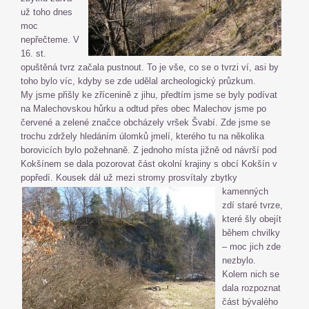
už toho dnes
moc
nepřečteme. V
16. st.
opuštěná tvrz začala pustnout. To je vše, co se o tvrzi ví, asi by
toho bylo víc, kdyby se zde udělal archeologický průzkum.
My jsme přišly ke zřícenině z jihu, předtím jsme se byly podívat
na Malechovskou hůrku a odtud přes obec Malechov jsme po
červené a zelené značce obcházely vršek Švabí. Zde jsme se
trochu zdržely hledáním úlomků jmelí, kterého tu na několika
borovicích bylo požehnaně. Z jednoho místa jižně od návrší pod
Kokšínem se dala pozorovat část okolní krajiny s obcí Kokšín v
popředí. Kousek dál už mezi stromy prosvítaly
zbytky
kamenných
zdí staré tvrze,
které šly obejít
během chvilky
– moc jich zde
nezbylo.
Kolem nich se
dala rozpoznat
část bývalého