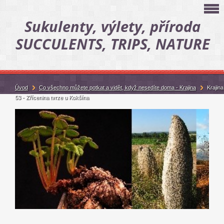
Sukulenty, výlety, příroda
SUCCULENTS, TRIPS, NATURE
Úvod
Co všechno můžete potkat a vidět, když nesedíte doma - Krajina
Krajina
53 - Zřícenina tvrze u Kokšína