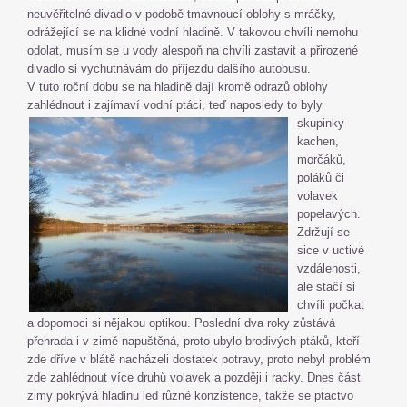
neuvěřitelné divadlo v podobě tmavnoucí oblohy s mráčky,
odrážející se na klidné vodní hladině. V takovou chvíli nemohu
odolat, musím se u vody alespoň na chvíli zastavit a přirozené
divadlo si vychutnávám do příjezdu dalšího autobusu.
V tuto roční dobu se na hladině dají kromě odrazů oblohy
zahlédnout i zajímaví vodní ptáci, teď
naposledy to byly
skupinky
kachen,
morčáků,
poláků či
volavek
popelavých.
Zdržují se
sice v uctivé
vzdálenosti,
ale stačí si
chvíli počkat
a dopomoci si nějakou optikou. Poslední dva roky zůstává
přehrada i v zimě napuštěná, proto ubylo brodivých ptáků, kteří
zde dříve v blátě nacházeli dostatek potravy, proto nebyl problém
zde zahlédnout více druhů volavek a později i racky. Dnes část
zimy pokrývá hladinu led různé konzistence, takže se ptactvo