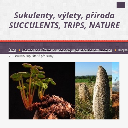
Sukulenty, výlety, příroda
SUCCULENTS, TRIPS, NATURE
Úvod
Co všechno můžete potkat a vidět, když nesedíte doma - Krajina
Krajina
79 - Kouzlo napuštěné přehrady