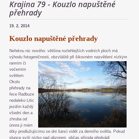
Krajina 79 - Kouzlo napuštěné
přehrady
19. 2. 2014
Kouzlo napuštěné přehrady
Neřeknu nic nového: většina rozlehlejších vodních ploch má
výhodu fotogeničnosti, obzvláště při šikovném nasvětlení nízkým
ranním
či
večerním
světlem.
Okolo
přehrady na
řece Radbuze
nedaleko Litic
jezdím každý
všední den a
zhruba od
února ji mám
díky prodlužujícímu se dni šanci vidět za denního světla. Pokud
slunce svítí nízko nad obzorem, občas příroda předvádí