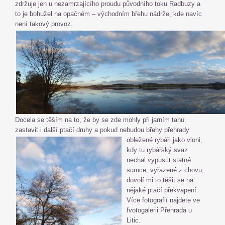
zdržuje jen u nezamrzajícího proudu původního toku Radbuzy a
to je bohužel na opačném – východním břehu nádrže, kde navíc
není takový provoz.
Docela se těším na to, že by se zde mohly při jarním tahu
zastavit i další ptačí druhy a pokud
nebudou břehy přehrady
obležené rybáři jako vloni,
kdy tu rybářský svaz
nechal vypustit statné
sumce, vyřazené z chovu,
dovolí mi to těšit se na
nějaké ptačí překvapení.
Více fotografií najdete ve
fvotogalerii Přehrada u
Litic.