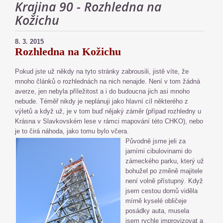
Krajina 90 - Rozhledna na
Kožichu
8. 3. 2015
Rozhledna na Kožichu
Pokud jste už někdy na tyto stránky zabrousili, jistě víte, že
mnoho článků o rozhlednách na nich nenajde. Není v tom žádná
averze, jen nebyla příležitost a i do budoucna jich asi mnoho
nebude. Téměř nikdy je neplánuji jako hlavní cíl některého z
výletů a když už, je v tom buď nějaký záměr (případ rozhledny u
Krásna v Slavkovském lese v rámci mapování této CHKO), nebo
je to čirá náhoda, jako tomu bylo včera.
Původně jsme jeli za
jarními cibulovinami do
zámeckého parku, který už
bohužel po změně majitele
není volně přístupný. Když
jsem cestou domů viděla
mírně kyselé obličeje
posádky auta, musela
jsem rychle improvizovat a