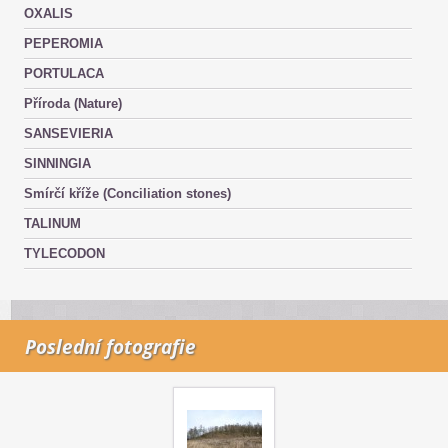
OXALIS
PEPEROMIA
PORTULACA
Příroda (Nature)
SANSEVIERIA
SINNINGIA
Smírčí kříže (Conciliation stones)
TALINUM
TYLECODON
Poslední fotografie