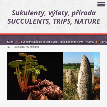
Sukulenty, výlety, příroda
SUCCULENTS, TRIPS, NATURE
Úvod
Co všechno můžete potkat a vidět, když nesedíte doma - Krajina
Krajina
90 - Rozhledna na Kožichu