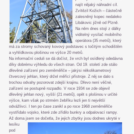
najít nějaký náhradní cíl.
Zvítězil Kožich – částečně
zalesněný kopec nedaleko
Libákovic jižně od Plzně.
Na něm dnes stojí z dálky
viditelný vysílač mobilního
operátora (35 metrů), který
má za stromy schovaný kovový podstavec s točitým schodištěm
a vyhlídkovou plošinou ve výšce 20 metrů.
Na informační ceduli se dá dočíst, že vrch byl osídlený odedávna
díky dobrému výhledu do všech stran. Od 19. století zde stálo
dřevěné zařízení pro zeměměřiče – jakýsi několikametrový
čtvercový jehlan, který držel měřící přístroje. Z něj se dalo s
trochou odvahy pozorovat zdejší krajinu. Dřevo není věčné,
zařízení se postupně rozpadlo. V roce 1934 se zde objevil
dřevěný jehlan nový, vyšší (21 metrů), opět s plošinou v určité
výšce, kam však po strmém žebříku lezli jen ti největší
odvážlivci. I ten po čase zanikl a po roce 1968 zeměměřiče
vystřídalo vojsko, které zde zřídilo bunkry a odpalovací rampy.
Až doma jsem se
dočetla, že jejich zbytky jsou dodnes ukryté v
lesíku
pod