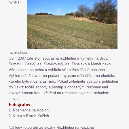
nynější
rozhlednou.
Od r. 2007 zde stojí současná rozhledna s výhledy na Brdy,
Šumavu, Český les, Slavkovský les, Tepelsko a Manětínsko.
Vše najdete na ochozu vyhlídkové plošiny řádně popsáno.
Výhled určitě závisí na počasí, my jsme měli štěstí na sluníčko,
kterého bylo možná až moc. Pokud zvládnete výstup s pohledem
dolů skrz točité schody a sestup s občasnými rezonancemi
kovové konstrukce, určitě si na rozhlednu vylezte, nebudete
litovat.
Fotografie:
1. Rozhledna na Kožichu
2. V pozadí vrch Kožich
Náhledy fotografií ze složky
Rozhledna na Kožichu