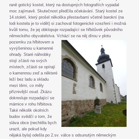
raně gotický kostel, který na dostupných fotografiích vypadal
moc zajímavě. Skutečnost předčila očekávání. Starý kostel ze
14.století, který prošel několika přestavbami včetně barokní (na
lodi kostela je to vidět) si zachoval fotogenické vzezření i možná
kvůli tomu, že jej obklopuje rozpadající se hřbitůvek původního
německého obyvatelstva. Vchází se na něj dírou v plotu
pozemku za hřbitovem a
vyvýšeninou u kamenné
ohrady. Staré náhrobky
stojí zčásti na svých
místech, zčásti se opírají
o kamennou zeď a některé
leží bez ladu a skladu
mezi těmi, co měly
příznivější osud. Zkázu
dokresluje rozpadající se
márnice v rohu hřbitova.
Také několik okolních
budov svědčí o tom, že
sláva obce (nechtěla bych
urazit, ale pokud kdy
nějaká byla) odešla po 2.sv. válce s odsunutým německým