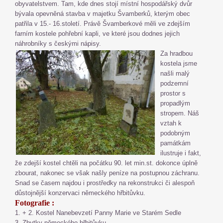
obyvatelstvem. Tam, kde dnes stojí místní hospodářský dvůr
bývala opevněná stavba v majetku Švamberků, kterým obec
patřila v 15.- 16.století. Právě Švamberkové měli ve zdejším
farním kostele pohřební kapli, ve které jsou dodnes jejich
náhrobníky s českými nápisy.
Za hradbou
kostela jsme
našli malý
podzemní
prostor s
propadlým
stropem. Náš
vztah k
podobným
památkám
ilustruje i fakt,
že zdejší kostel chtěli na počátku 90. let min.st. dokonce úplně
zbourat, nakonec se však našly peníze na postupnou záchranu.
Snad se časem najdou i prostředky na rekonstrukci či alespoň
důstojnější konzervaci německého hřbitůvku.
Fotografie :
1. + 2. Kostel Nanebevzetí Panny Marie ve Starém Sedle
3. Zbytky německého hřbitůvku