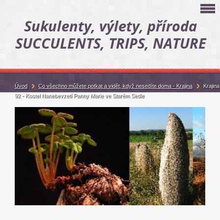
Sukulenty, výlety, příroda
SUCCULENTS, TRIPS, NATURE
Úvod
Co všechno můžete potkat a vidět, když nesedíte doma - Krajina
Krajina
92 - Kostel Nanebevzetí Panny Marie ve Starém Sedle