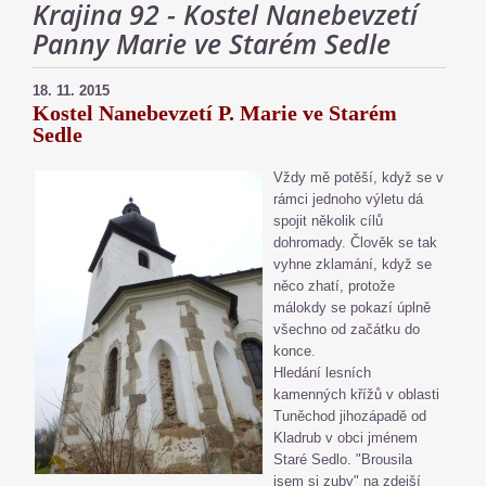
Krajina 92 - Kostel Nanebevzetí
Panny Marie ve Starém Sedle
18. 11. 2015
Kostel Nanebevzetí P. Marie ve Starém
Sedle
Vždy mě potěší, když se v
rámci jednoho výletu dá
spojit několik cílů
dohromady. Člověk se tak
vyhne zklamání, když se
něco zhatí, protože
málokdy se pokazí úplně
všechno od začátku do
konce.
Hledání lesních
kamenných křížů v oblasti
Tuněchod jihozápadě od
Kladrub v obci jménem
Staré Sedlo. "Brousila
jsem si zuby" na zdejší