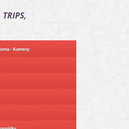
 TRIPS,
 doma - Kameny
ůpovídky