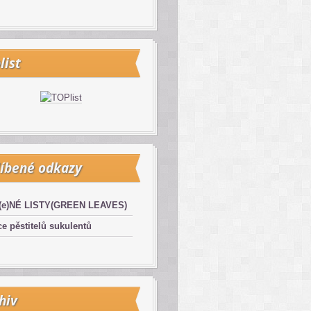
list
íbené odkazy
(e)NÉ LISTY(GREEN LEAVES)
e pěstitelů sukulentů
hiv