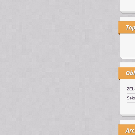
Top
Obl
ZEL
Sekc
Arc