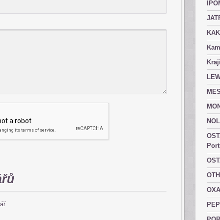
IPO
JAT
KAK
Kam
Kraj
LEW
MES
MON
NOL
OST
Port
OST
OTH
ářů
OXA
ář
PEP
POR