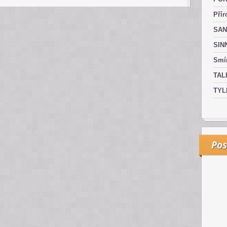
Přír
SAN
SIN
Smír
TAL
TYL
Pos