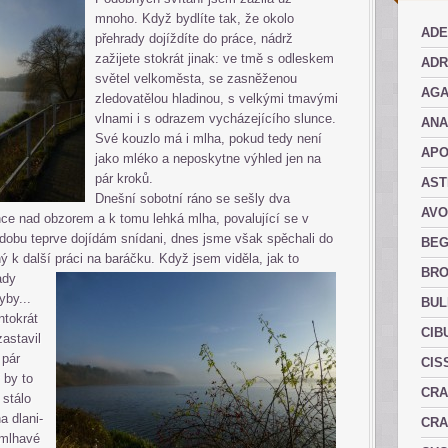
mnoho. Když bydlíte tak, že okolo
ADE
přehrady dojíždíte do práce, nádrž
zažijete stokrát jinak: ve tmě s odleskem
ADR
světel velkoměsta, se zasněženou
AGA
zledovatělou hladinou, s velkými tmavými
vlnami i s odrazem vycházejícího slunce.
AN
Své kouzlo má i mlha, pokud tedy není
AP
jako mléko a neposkytne výhled jen na
pár kroků.
AST
Dnešní sobotní ráno se sešly dva
AVO
nce nad obzorem a k tomu lehká mlha, povalující se v
 dobu teprve dojídám snídani, dnes jsme však spěchali do
BEG
ý k další
práci na baráčku. Když jsem viděla, jak to
BRO
ady
yby...
BUL
ntokrát
CIB
zastavil
 pár
CIS
f by to
CRA
 stálo
a dlani-
CRA
 mlhavé