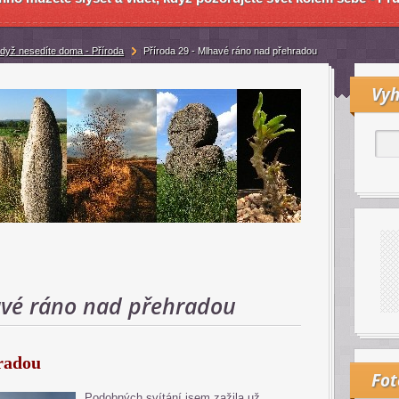
když nesedíte doma - Příroda
Příroda 29 - Mlhavé ráno nad přehradou
Vyh
avé ráno nad přehradou
radou
Fo
Podobných svítání jsem zažila už