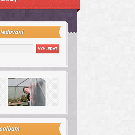
ledávání
toalbum