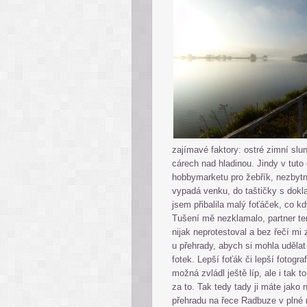
zajímavé faktory: ostré zimní slu
cárech nad hladinou. Jindy v tuto
hobbymarketu pro žebřík, nezbytn
vypadá venku, do taštičky s dokl
jsem přibalila malý foťáček, co kd
Tušení mě nezklamalo, partner te
nijak neprotestoval a bez řečí mi 
u přehrady, abych si mohla udělat
fotek. Lepší foťák či lepší fotogra
možná zvládl ještě líp, ale i tak to
za to. Tak tedy tady ji máte jako n
přehradu na řece Radbuze v plné