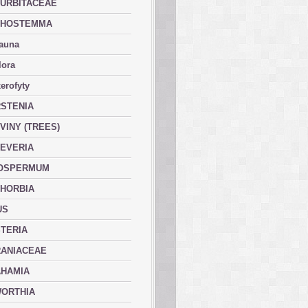
URBITACEAE
PHOSTEMMA
fauna
lora
erofyty
STENIA
VINY (TREES)
EVERIA
OSPERMUM
HORBIA
US
TERIA
ANIACEAE
HAMIA
ORTHIA