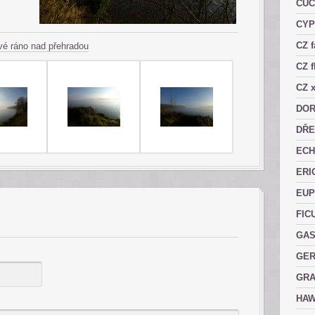
CUC
CY
CZ 
vé ráno nad přehradou
CZ f
CZ x
DOR
DŘE
ECH
ERI
EUP
FIC
GAS
GER
GRA
HAW