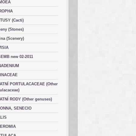
MOEA
ROPHA
TUSY (Cacti)
eny (Stones)
ina (Scenery)
ISIA
EMB new 02-2011
ADENIUM
INACEAE
ATNÍ PORTULACACEAE (Other
ulacaceae)
ATNÍ RODY (Other genuses)
ONNA, SENECIO
LIS
EROMIA
TULACA