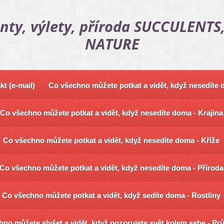
nty, výlety, příroda SUCCULENTS,
NATURE
kt (e-mail)
Co všechno můžete potkat a vidět, když nesedíte
Co všechno můžete potkat a vidět, když nesedíte doma - Krajina
Co všechno můžete potkat a vidět, když nesedíte doma - Kříže
Co všechno můžete potkat a vidět, když nesedíte doma - Příroda
Co všechno můžete potkat a vidět, když sedíte doma - Rostliny
no můžete slyšet a vidět, když pozorujete svět kolem sebe - Pr