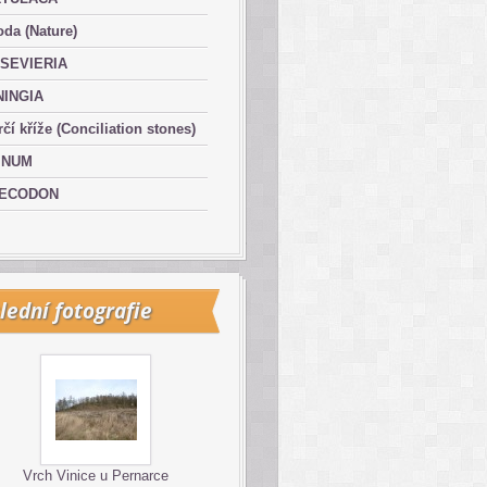
oda (Nature)
SEVIERIA
NINGIA
čí kříže (Conciliation stones)
INUM
ECODON
lední fotografie
Vrch Vinice u Pernarce