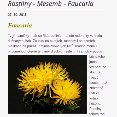
Rostliny - Mesemb - Faucaria
27. 10. 2011
Faucaria
Tygří tlamičky - tak se říká rostlinám tohoto rodu díky vzhledu
dužnatých listů. Zoubky na okrajích, mnohdy i na horních
ploškách na průřezu trojúhelníkovitých listů snadno mohou
připomenout
otevřené tlamy divokých šelem. I samotný původ
latinského
jména
vychází ze
slov La
faux či
fauces, což
znamená
ústí či
vstup
něčeho.
Rostliny
tohoto rodu