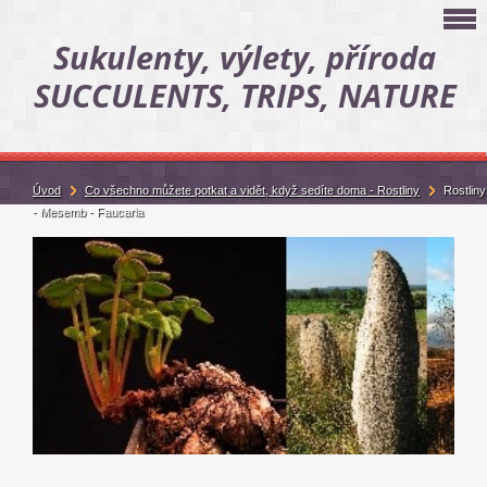
Sukulenty, výlety, příroda
SUCCULENTS, TRIPS, NATURE
Úvod
Co všechno můžete potkat a vidět, když sedíte doma - Rostliny
Rostliny
- Mesemb - Faucaria