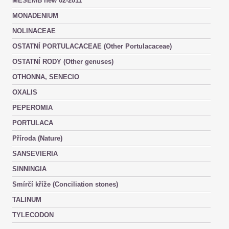
MESEMB new 02-2011
MONADENIUM
NOLINACEAE
OSTATNÍ PORTULACACEAE (Other Portulacaceae)
OSTATNÍ RODY (Other genuses)
OTHONNA, SENECIO
OXALIS
PEPEROMIA
PORTULACA
Příroda (Nature)
SANSEVIERIA
SINNINGIA
Smírčí kříže (Conciliation stones)
TALINUM
TYLECODON