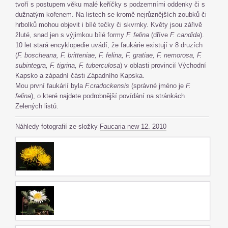
tvoří s postupem věku malé keříčky s podzemními oddenky či s
dužnatým kořenem. Na listech se kromě nejrůznějších zoubků či
hrbolků mohou objevit i bílé tečky či skvrnky. Květy jsou zářivě
žluté, snad jen s výjimkou bílé formy
F. felina
(dříve
F. candida
).
10 let stará encyklopedie uvádí, že faukárie existují v 8 druzích
(
F. boscheana, F. britteniae, F. felina, F. gratiae, F. nemorosa, F.
subintegra, F. tigrina, F.
tuberculosa
) v oblasti provincií Východní
Kapsko a západní části Západního Kapska.
Mou první faukárií byla
F.cradockensis
(správné jméno je
F.
felina
), o které najdete podrobnější povídání na stránkách
Zelených listů.
Náhledy fotografií ze složky
Faucaria new 12. 2010