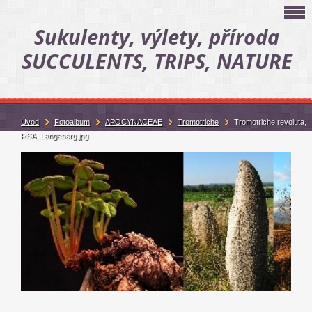
Sukulenty, výlety, příroda
SUCCULENTS, TRIPS, NATURE
Úvod
Fotoalbum
APOCYNACEAE
Tromotriche
Tromotriche revoluta,
RSA, Langeberg.jpg