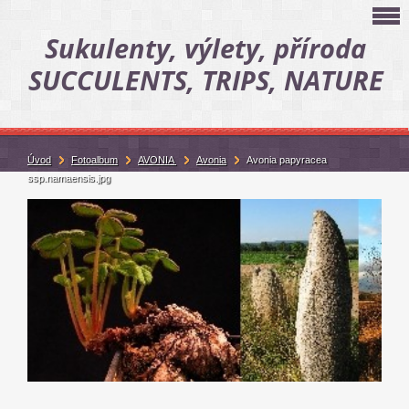
Sukulenty, výlety, příroda
SUCCULENTS, TRIPS, NATURE
Úvod
Fotoalbum
AVONIA
Avonia
Avonia papyracea
ssp.namaensis.jpg