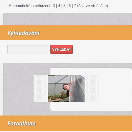
Automatické procházení:
3
|
4
|
5
|
6
|
7
(čas ve vteřinách)
Vyhledávání
Fotoalbum