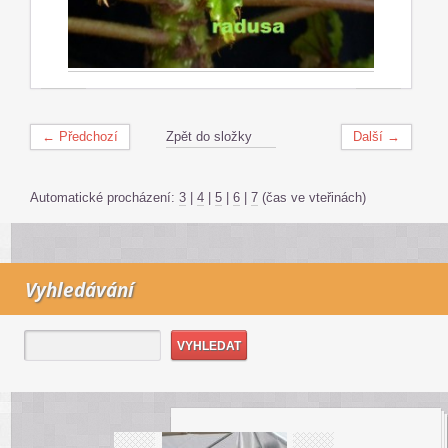
← Předchozí
Zpět do složky
Další →
Automatické procházení:
3
|
4
|
5
|
6
|
7
(čas ve vteřinách)
Vyhledávání