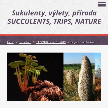
Sukulenty, výlety, příroda
SUCCULENTS, TRIPS, NATURE
Úvod
Fotoalbum
BEGONIA new 10 - 2013
Begonia carolineifolia