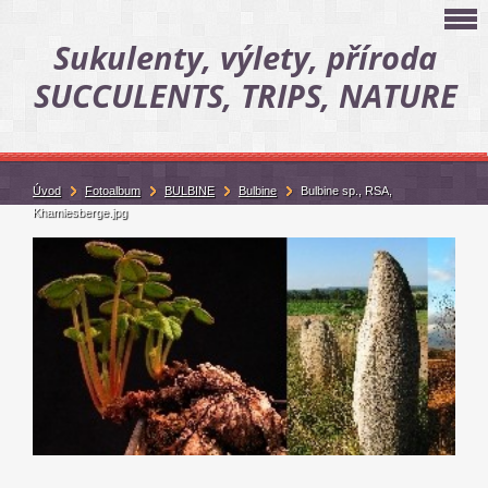
Sukulenty, výlety, příroda
SUCCULENTS, TRIPS, NATURE
Úvod
Fotoalbum
BULBINE
Bulbine
Bulbine sp., RSA,
Khamiesberge.jpg