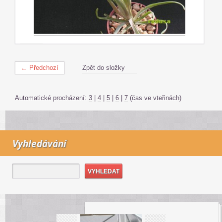
← Předchozí
Zpět do složky
Automatické procházení:
3
|
4
|
5
|
6
|
7
(čas ve vteřinách)
Vyhledávání