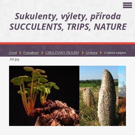
Sukulenty, výlety, příroda
SUCCULENTS, TRIPS, NATURE
Úvod
Fotoalbum
CIBULOVINY (BULBS)
Urginea
Urginea epigea
JM.jpg