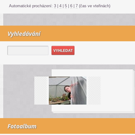
Automatické procházení:
3
|
4
|
5
|
6
|
7
(čas ve vteřinách)
Vyhledávání
Fotoalbum