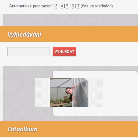
Automatické procházení:
3
|
4
|
5
|
6
|
7
(čas ve vteřinách)
Vyhledávání
Fotoalbum