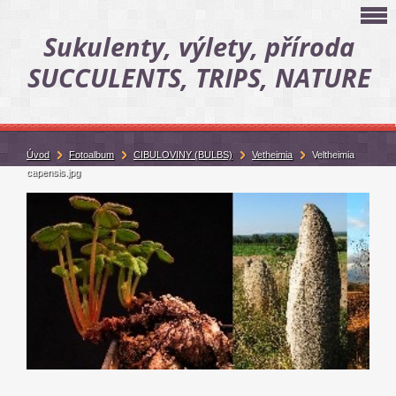
Sukulenty, výlety, příroda
SUCCULENTS, TRIPS, NATURE
Úvod
Fotoalbum
CIBULOVINY (BULBS)
Vetheimia
Veltheimia
capensis.jpg