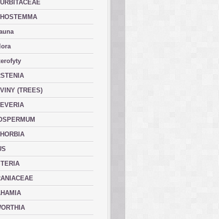
URBITACEAE
PHOSTEMMA
fauna
lora
erofyty
STENIA
VINY (TREES)
EVERIA
OSPERMUM
HORBIA
US
TERIA
ANIACEAE
HAMIA
ORTHIA