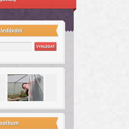
ledávání
toalbum