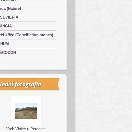
oda (Nature)
SEVIERIA
NINGIA
čí kříže (Conciliation stones)
INUM
ECODON
lední fotografie
Vrch Vinice u Pernarce