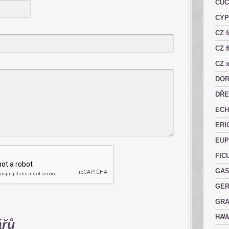
CUC
CY
CZ 
CZ f
CZ x
DOR
DŘE
ECH
ERI
EUP
FIC
GAS
GER
GRA
HAW
ářů