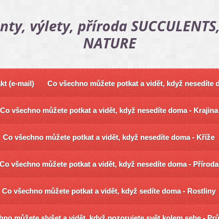
nty, výlety, příroda SUCCULENTS,
NATURE
kt (e-mail)
Co všechno můžete potkat a vidět, když nesedíte
Co všechno můžete potkat a vidět, když nesedíte doma - Krajina
Co všechno můžete potkat a vidět, když nesedíte doma - Kříže
Co všechno můžete potkat a vidět, když nesedíte doma - Příroda
Co všechno můžete potkat a vidět, když sedíte doma - Rostliny
no můžete slyšet a vidět, když pozorujete svět kolem sebe - Pr