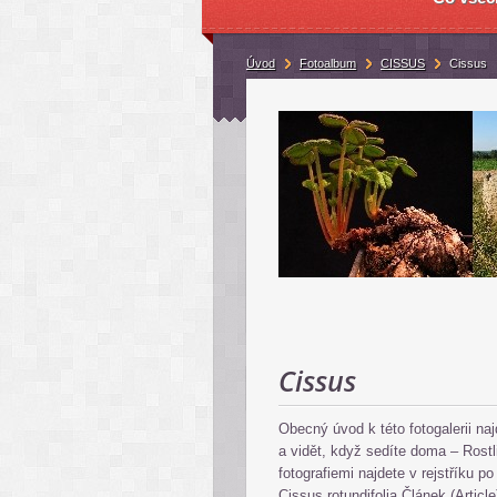
Úvod
Fotoalbum
CISSUS
Cissus
Cissus
Obecný úvod k této fotogalerii na
a vidět, když sedíte doma – Rostl
fotografiemi najdete v rejstříku po
Cissus rotundifolia Článek (Articl