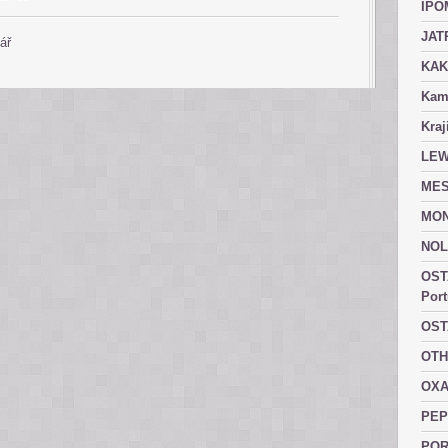
IPO
JAT
ář
KAK
Kam
Kraj
LEW
MES
MON
NOL
OST
Port
OST
OTH
OXA
PEP
POR