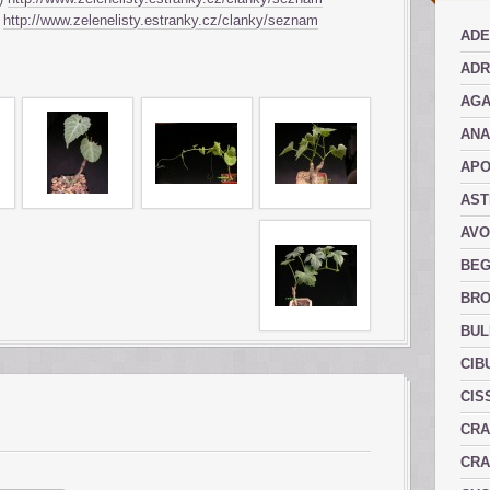
)
http://www.zelenelisty.estranky.cz/clanky/seznam
ADE
ADR
AGA
AN
AP
AST
AVO
BEG
BRO
BUL
CIB
CIS
CRA
CRA