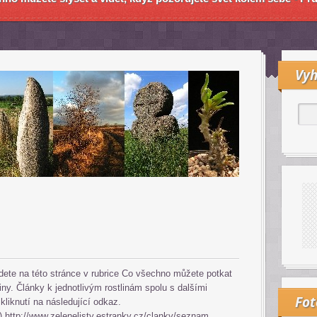
Vyh
jdete na této stránce v rubrice Co všechno můžete potkat
iny. Články k jednotlivým rostlinám spolu s dalšími
Fo
 kliknutí na následující odkaz.
e)
http://www.zelenelisty.estranky.cz/clanky/seznam