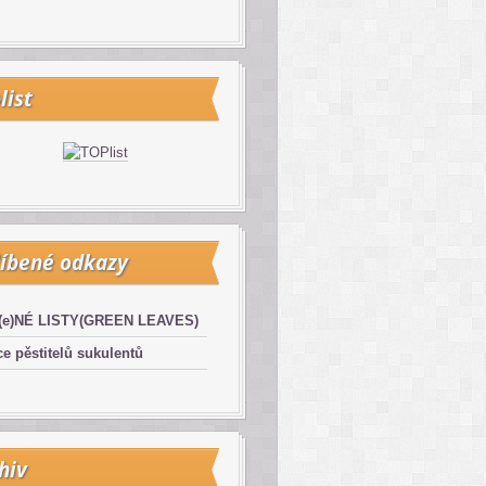
list
íbené odkazy
(e)NÉ LISTY(GREEN LEAVES)
e pěstitelů sukulentů
hiv