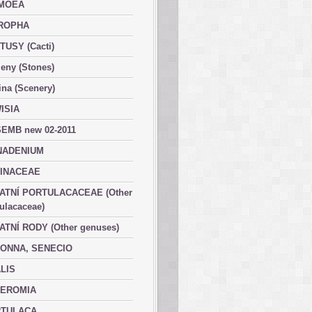
MOEA
ROPHA
TUSY (Cacti)
eny (Stones)
ina (Scenery)
ISIA
EMB new 02-2011
ADENIUM
INACEAE
ATNÍ PORTULACACEAE (Other
ulacaceae)
ATNÍ RODY (Other genuses)
ONNA, SENECIO
LIS
EROMIA
TULACA