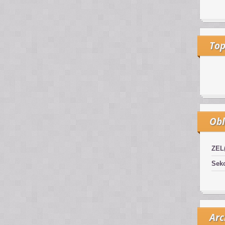
Top
Obl
ZEL
Sekc
Arc