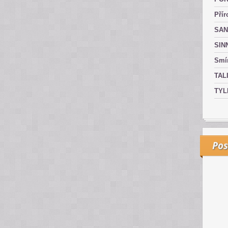
Přír
SAN
SIN
Smír
TAL
TYL
Pos