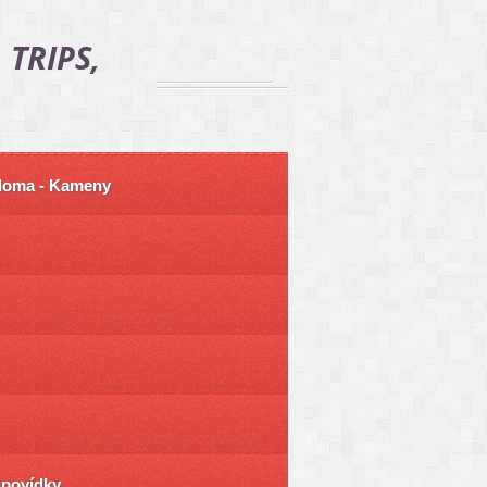
 TRIPS,
 doma - Kameny
ůpovídky