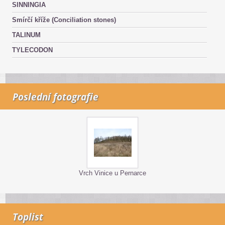
SINNINGIA
Smírčí kříže (Conciliation stones)
TALINUM
TYLECODON
Poslední fotografie
Vrch Vinice u Pernarce
Toplist