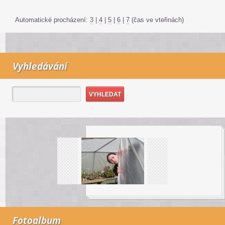
Automatické procházení:
3
|
4
|
5
|
6
|
7
(čas ve vteřinách)
Vyhledávání
Fotoalbum