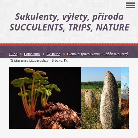
Sukulenty, výlety, příroda
SUCCULENTS, TRIPS, NATURE
Úvod
Fotoalbum
CZ fauna
Členovci (pavoukovci) - křižák dvouhrbý
(Gibbaranea bituberculata), Srbsko, IV.