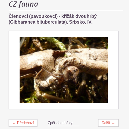
CZ fauna
Členovci (pavoukovci) - křižák dvouhrbý
(Gibbaranea bituberculata), Srbsko, IV.
← Předchozí
Zpět do složky
Další →