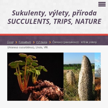
Sukulenty, výlety, příroda
SUCCULENTS, TRIPS, NATURE
Úvod
Fotoalbum
CZ fauna
Členovci (pavoukovci) - křižák zelený
(Araneus cucurbitinus), Lhota, VIII.