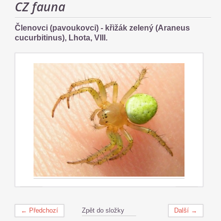
CZ fauna
Členovci (pavoukovci) - křižák zelený (Araneus
cucurbitinus), Lhota, VIII.
← Předchozí
Zpět do složky
Další →