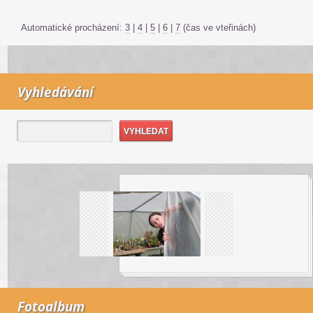
Automatické procházení:
3
|
4
|
5
|
6
|
7
(čas ve vteřinách)
Vyhledávání
Fotoalbum