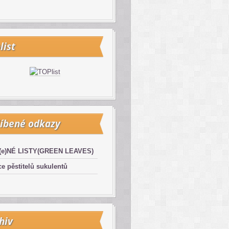
list
íbené odkazy
(e)NÉ LISTY(GREEN LEAVES)
e pěstitelů sukulentů
hiv