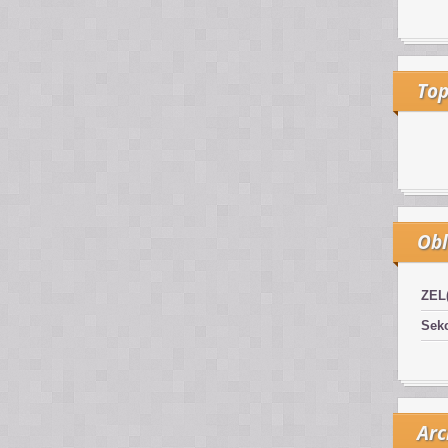
Top
Obl
ZEL
Sekc
Arc