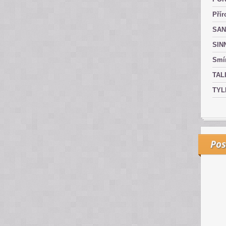
Přír
SAN
SIN
Smír
TAL
TYL
Pos