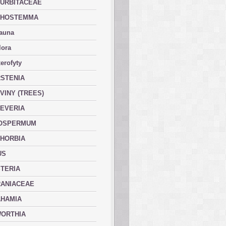
URBITACEAE
PHOSTEMMA
fauna
lora
erofyty
STENIA
VINY (TREES)
EVERIA
OSPERMUM
HORBIA
US
TERIA
ANIACEAE
HAMIA
ORTHIA