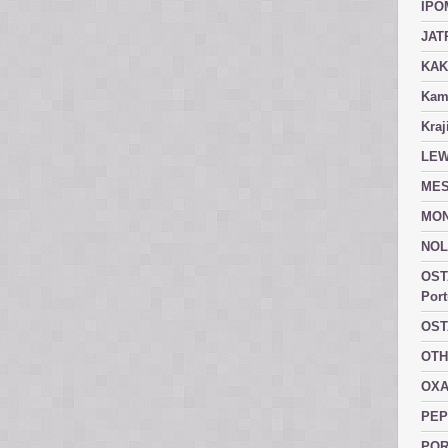
IPO
JAT
KAK
Kam
Kraj
LEW
MES
MON
NOL
OST
Port
OST
OTH
OXA
PEP
POR