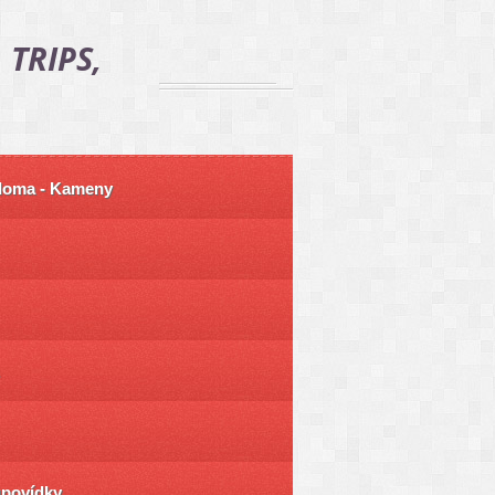
 TRIPS,
 doma - Kameny
ůpovídky