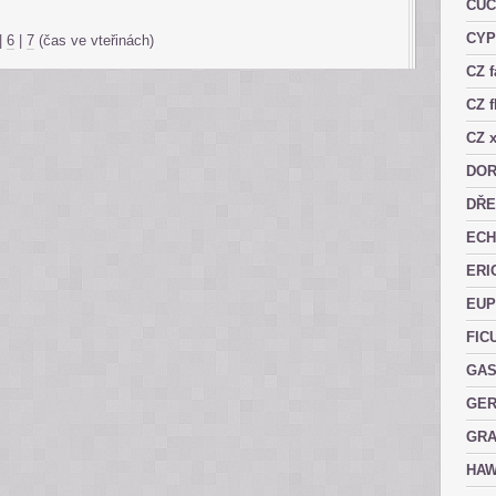
CUC
CY
|
6
|
7
(čas ve vteřinách)
CZ 
CZ f
CZ x
DOR
DŘE
ECH
ERI
EUP
FIC
GAS
GER
GRA
HAW