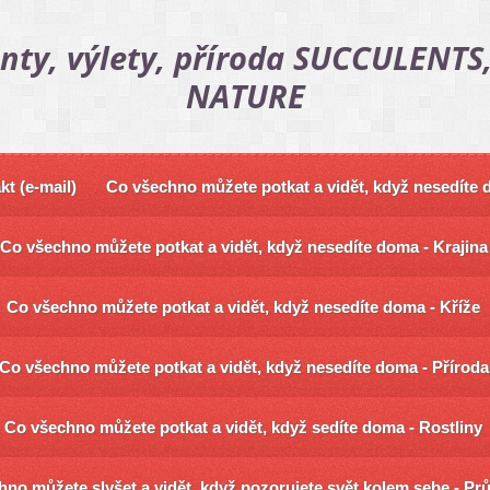
nty, výlety, příroda SUCCULENTS,
NATURE
kt (e-mail)
Co všechno můžete potkat a vidět, když nesedíte
Co všechno můžete potkat a vidět, když nesedíte doma - Krajina
Co všechno můžete potkat a vidět, když nesedíte doma - Kříže
Co všechno můžete potkat a vidět, když nesedíte doma - Příroda
Co všechno můžete potkat a vidět, když sedíte doma - Rostliny
no můžete slyšet a vidět, když pozorujete svět kolem sebe - Pr