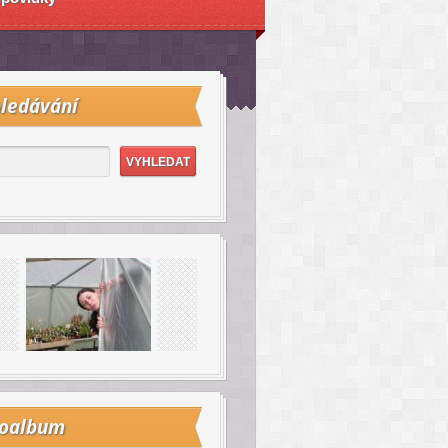
ledávání
toalbum