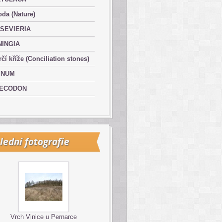
oda (Nature)
SEVIERIA
NINGIA
čí kříže (Conciliation stones)
INUM
ECODON
lední fotografie
Vrch Vinice u Pernarce