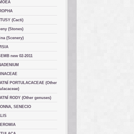
MOEA
ROPHA
TUSY (Cacti)
eny (Stones)
ina (Scenery)
ISIA
EMB new 02-2011
ADENIUM
INACEAE
ATNÍ PORTULACACEAE (Other
ulacaceae)
ATNÍ RODY (Other genuses)
ONNA, SENECIO
LIS
EROMIA
TULACA