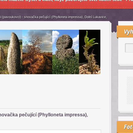
i (pavoukovci) - snovačka pečující (Phylloneta impressa), Dolní Lukavice,
Vyh
novačka pečující (Phylloneta impressa),
Fo