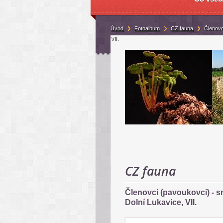
Úvod
Fotoalbum
CZ fauna
Členovc
VII.
CZ fauna
Členovci (pavoukovci) - s
Dolní Lukavice, VII.