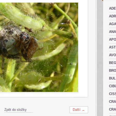
ADE
ADR
AGA
AN
AP
AST
AVO
BEG
BRO
BUL
CIB
CIS
CRA
CRA
Zpět do složky
Další →