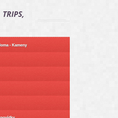
 TRIPS,
 doma - Kameny
ůpovídky