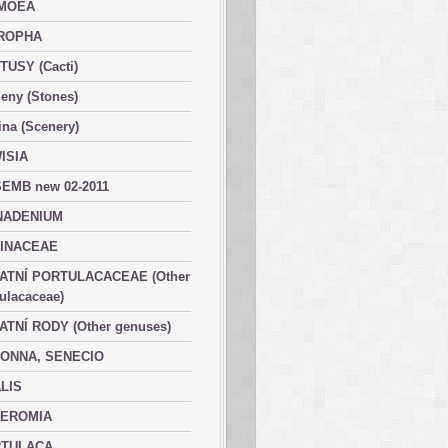
MOEA
ROPHA
TUSY (Cacti)
eny (Stones)
ina (Scenery)
ISIA
EMB new 02-2011
ADENIUM
INACEAE
ATNÍ PORTULACACEAE (Other
ulacaceae)
ATNÍ RODY (Other genuses)
ONNA, SENECIO
LIS
EROMIA
TULACA