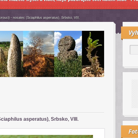
rouci) - nosatec (Sciaphilus asperatus), Srbsko, VIII.
Vyh
ciaphilus asperatus), Srbsko, VIII.
Fo