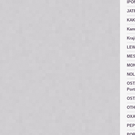
IPO
JAT
KAK
Kam
Kraj
LEW
MES
MON
NOL
OST
Port
OST
OTH
OXA
PEP
POR