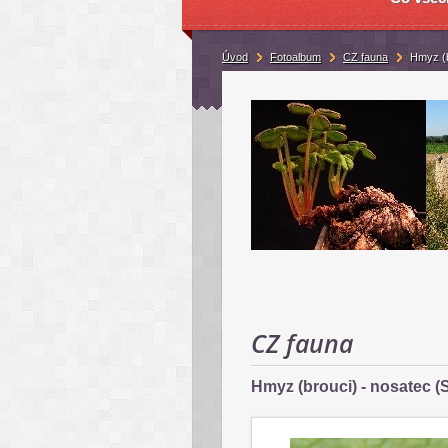
Úvod
Fotoalbum
CZ fauna
Hmyz (b
CZ fauna
Hmyz (brouci) - nosatec (S