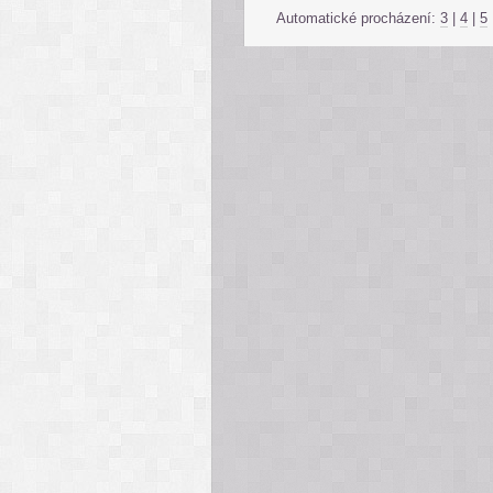
Automatické procházení:
3
|
4
|
5