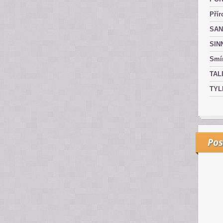
Přír
SAN
SIN
Smír
TAL
TYL
Pos