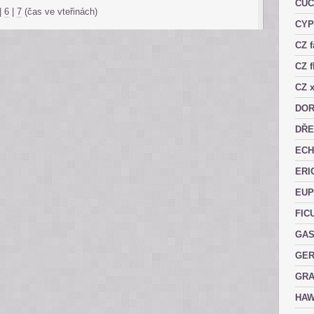
CUC
|
6
|
7
(čas ve vteřinách)
CY
CZ 
CZ f
CZ x
DOR
DŘE
ECH
ERI
EUP
FIC
GAS
GER
GRA
HAW