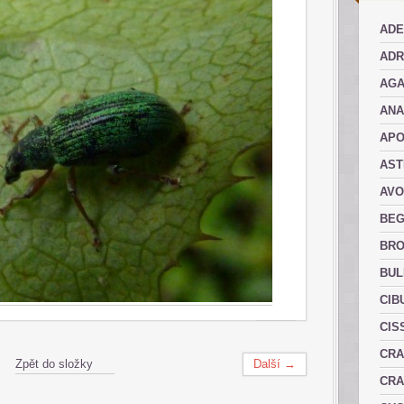
ADE
ADR
AGA
AN
AP
AST
AVO
BEG
BRO
BUL
CIB
CIS
CRA
Zpět do složky
Další →
CRA