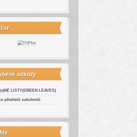
list
íbené odkazy
(e)NÉ LISTY(GREEN LEAVES)
e pěstitelů sukulentů
hiv