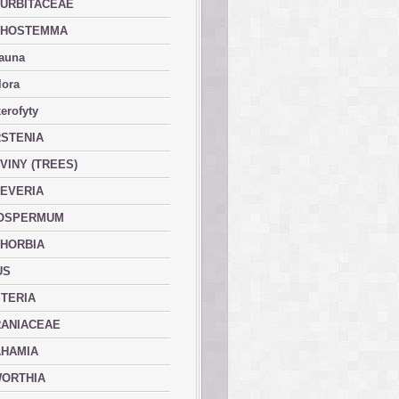
URBITACEAE
PHOSTEMMA
fauna
lora
erofyty
STENIA
VINY (TREES)
EVERIA
OSPERMUM
HORBIA
US
TERIA
ANIACEAE
HAMIA
ORTHIA