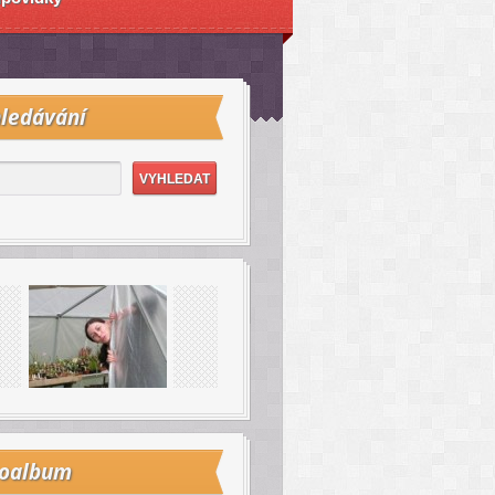
ledávání
toalbum