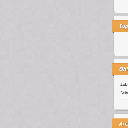
Top
Obl
ZEL
Sekc
Arc