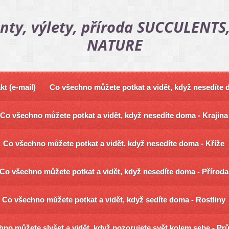
nty, výlety, příroda SUCCULENTS,
NATURE
kt (e-mail)
Co všechno můžete potkat a vidět, když nesedíte
Co všechno můžete potkat a vidět, když nesedíte doma - Krajina
Co všechno můžete potkat a vidět, když nesedíte doma - Kříže
Co všechno můžete potkat a vidět, když nesedíte doma - Příroda
Co všechno můžete potkat a vidět, když sedíte doma - Rostliny
no můžete slyšet a vidět, když pozorujete svět kolem sebe - Pr