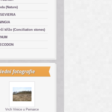
oda (Nature)
SEVIERIA
NINGIA
čí kříže (Conciliation stones)
INUM
ECODON
lední fotografie
Vrch Vinice u Pernarce