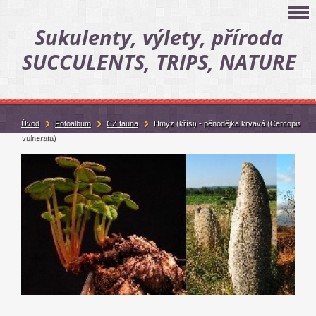
Sukulenty, výlety, příroda
SUCCULENTS, TRIPS, NATURE
Úvod
Fotoalbum
CZ fauna
Hmyz (křísi) - pěnodějka krvavá (Cercopis
vulnerata)