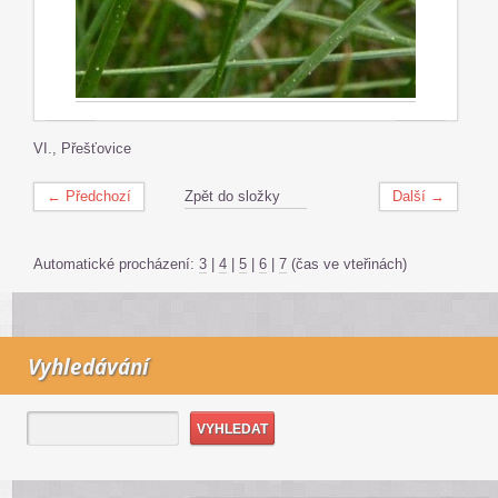
VI., Přešťovice
← Předchozí
Zpět do složky
Další →
Automatické procházení:
3
|
4
|
5
|
6
|
7
(čas ve vteřinách)
Vyhledávání