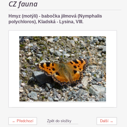
CZ fauna
Hmyz (motýli) - babočka jilmová (Nymphalis
polychloros), Kladská - Lysina, VIII.
← Předchozí
Zpět do složky
Další →