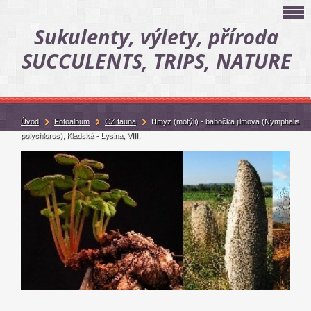
Sukulenty, výlety, příroda
SUCCULENTS, TRIPS, NATURE
Úvod
Fotoalbum
CZ fauna
Hmyz (motýli) - babočka jilmová (Nymphalis
polychloros), Kladská - Lysina, VIII.