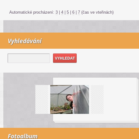
Automatické procházení:
3
|
4
|
5
|
6
|
7
(čas ve vteřinách)
Vyhledávání
Fotoalbum