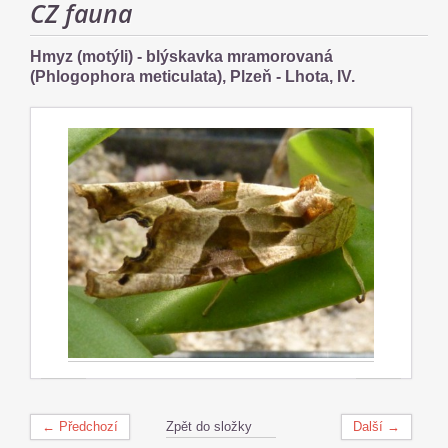
CZ fauna
Hmyz (motýli) - blýskavka mramorovaná
(Phlogophora meticulata), Plzeň - Lhota, IV.
← Předchozí
Zpět do složky
Další →