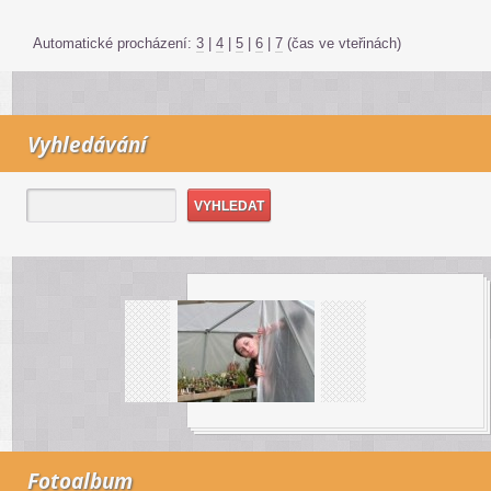
Automatické procházení:
3
|
4
|
5
|
6
|
7
(čas ve vteřinách)
Vyhledávání
Fotoalbum