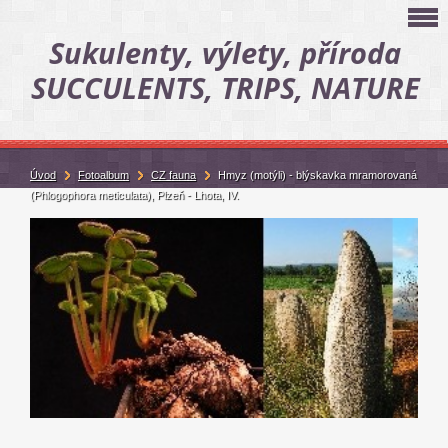
Sukulenty, výlety, příroda
SUCCULENTS, TRIPS, NATURE
Úvod
Fotoalbum
CZ fauna
Hmyz (motýli) - blýskavka mramorovaná
(Phlogophora meticulata), Plzeň - Lhota, IV.