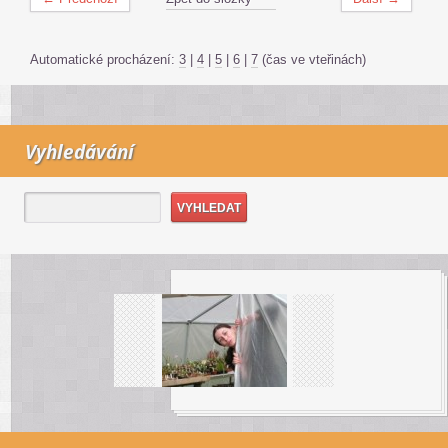
Automatické procházení:
3
|
4
|
5
|
6
|
7
(čas ve vteřinách)
Vyhledávání