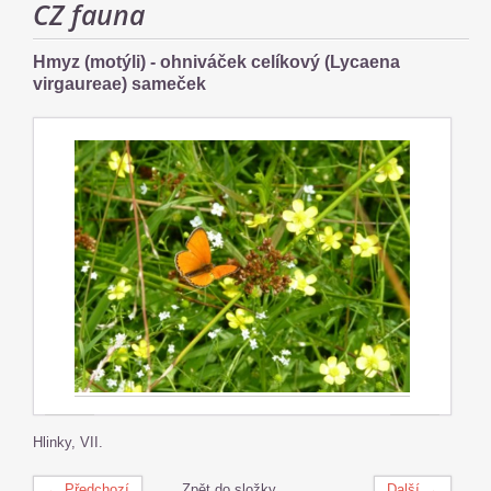
CZ fauna
Hmyz (motýli) - ohniváček celíkový (Lycaena
virgaureae) sameček
Hlinky, VII.
← Předchozí
Zpět do složky
Další →