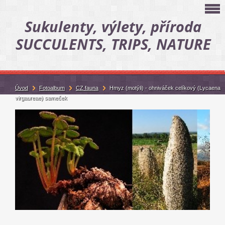
Sukulenty, výlety, příroda
SUCCULENTS, TRIPS, NATURE
Úvod
Fotoalbum
CZ fauna
Hmyz (motýli) - ohniváček celíkový (Lycaena
virgaureae) sameček