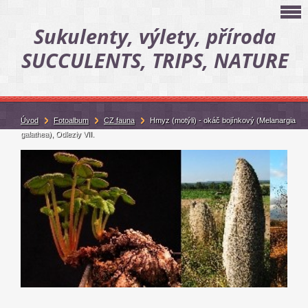
Sukulenty, výlety, příroda
SUCCULENTS, TRIPS, NATURE
Úvod
Fotoalbum
CZ fauna
Hmyz (motýli) - okáč bojínkový (Melanargia
galathea), Odlezly VII.