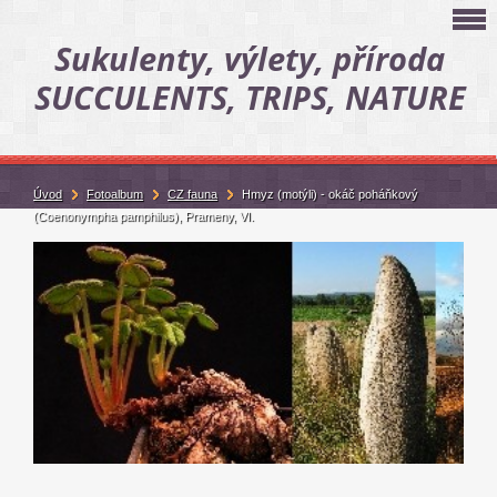
Sukulenty, výlety, příroda
SUCCULENTS, TRIPS, NATURE
Úvod
Fotoalbum
CZ fauna
Hmyz (motýli) - okáč poháňkový
(Coenonympha pamphilus), Prameny, VI.