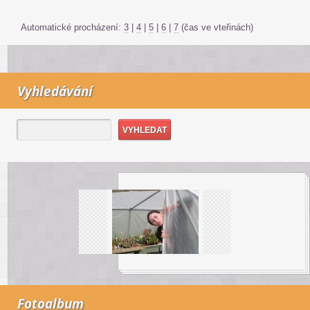
Automatické procházení:
3
|
4
|
5
|
6
|
7
(čas ve vteřinách)
Vyhledávání
Fotoalbum