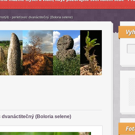
otýli) - perleťovec dvanáctitečný (Boloria selene)
Vyh
c dvanáctitečný (Boloria selene)
Fo