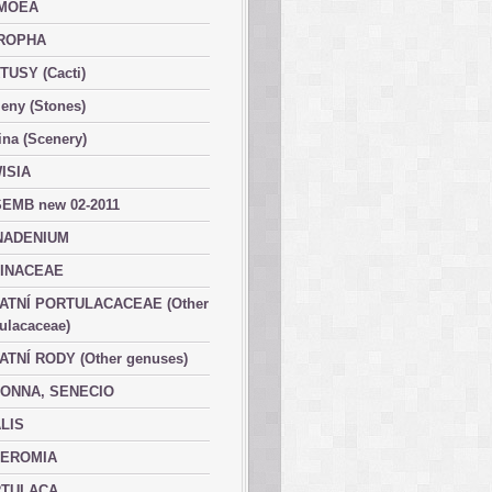
MOEA
ROPHA
TUSY (Cacti)
eny (Stones)
ina (Scenery)
ISIA
EMB new 02-2011
ADENIUM
INACEAE
ATNÍ PORTULACACEAE (Other
ulacaceae)
ATNÍ RODY (Other genuses)
ONNA, SENECIO
LIS
EROMIA
TULACA