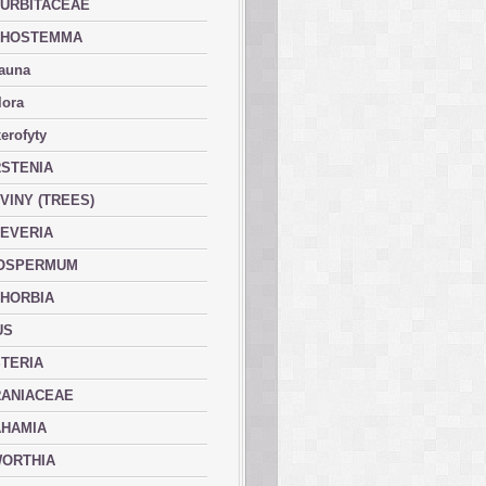
URBITACEAE
PHOSTEMMA
fauna
lora
erofyty
STENIA
VINY (TREES)
EVERIA
OSPERMUM
HORBIA
US
TERIA
ANIACEAE
HAMIA
ORTHIA