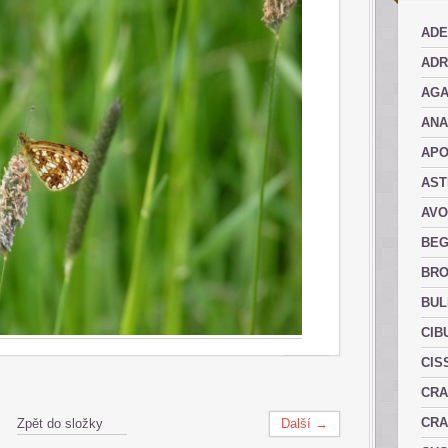
ADE
ADR
AGA
AN
AP
AST
AVO
BEG
BRO
BUL
CIB
CIS
CRA
CRA
Zpět do složky
Další →