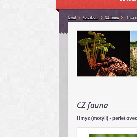
Úvod
Fotoalbum
CZ fauna
Hmyz (m
CZ fauna
Hmyz (motýli) - perleťove