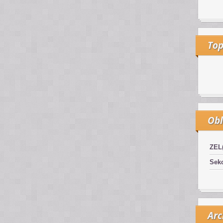
Top
Obl
ZEL
Sekc
Arc