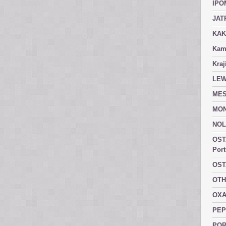
IPO
JAT
KAK
Kam
Kraj
LEW
MES
MON
NOL
OST
Port
OST
OTH
OXA
PEP
POR