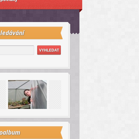
ledávání
toalbum