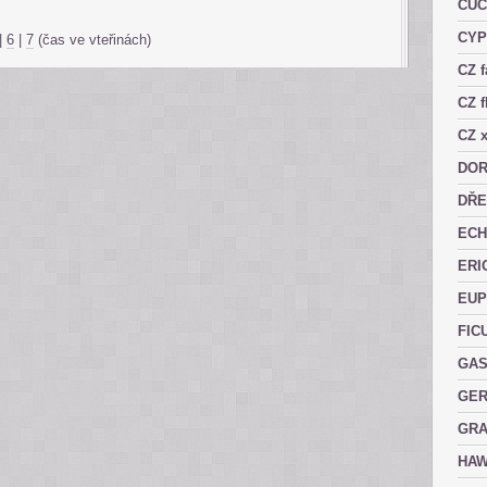
CUC
CY
|
6
|
7
(čas ve vteřinách)
CZ 
CZ f
CZ x
DOR
DŘE
ECH
ERI
EUP
FIC
GAS
GER
GRA
HAW