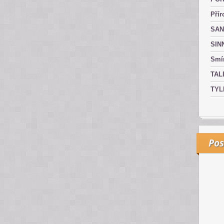
Přír
SAN
SIN
Smír
TAL
TYL
Pos