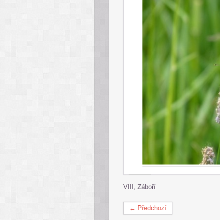
VIII, Záboří
← Předchozí