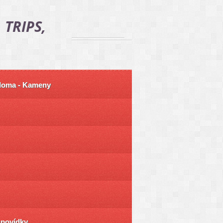
 TRIPS,
 doma - Kameny
ůpovídky