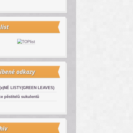
list
íbené odkazy
(e)NÉ LISTY(GREEN LEAVES)
e pěstitelů sukulentů
hiv