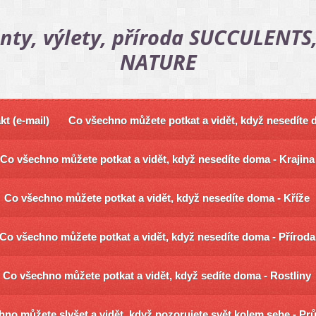
nty, výlety, příroda SUCCULENTS,
NATURE
kt (e-mail)
Co všechno můžete potkat a vidět, když nesedíte
Co všechno můžete potkat a vidět, když nesedíte doma - Krajina
Co všechno můžete potkat a vidět, když nesedíte doma - Kříže
Co všechno můžete potkat a vidět, když nesedíte doma - Příroda
Co všechno můžete potkat a vidět, když sedíte doma - Rostliny
no můžete slyšet a vidět, když pozorujete svět kolem sebe - Pr