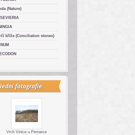
oda (Nature)
SEVIERIA
NINGIA
čí kříže (Conciliation stones)
INUM
ECODON
lední fotografie
Vrch Vinice u Pernarce