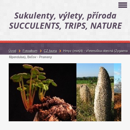
Sukulenty, výlety, příroda
SUCCULENTS, TRIPS, NATURE
Úvod
Fotoalbum
CZ fauna
Hmyz (motýli) - vřetenuška obecná (Zygaena
filipendulae), Bečov - Prameny