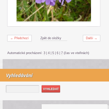
← Předchozí
Zpět do složky
Další →
Automatické procházení:
3
|
4
|
5
|
6
|
7
(čas ve vteřinách)
Vyhledávání