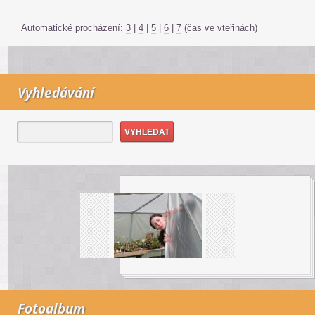
Automatické procházení:
3
|
4
|
5
|
6
|
7
(čas ve vteřinách)
Vyhledávání
Fotoalbum