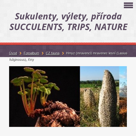
Sukulenty, výlety, příroda
SUCCULENTS, TRIPS, NATURE
Úvod
Fotoalbum
CZ fauna
Hmyz (mravenci) mravenec lesní (Lasius
fuliginosus), Krty