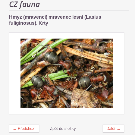
CZ fauna
Hmyz (mravenci) mravenec lesní (Lasius
fuliginosus), Krty
← Předchozí
Zpět do složky
Další →