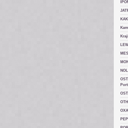
IPO
JAT
KAK
Kam
Kraj
LEW
MES
MON
NOL
OST
Port
OST
OTH
OXA
PEP
POR