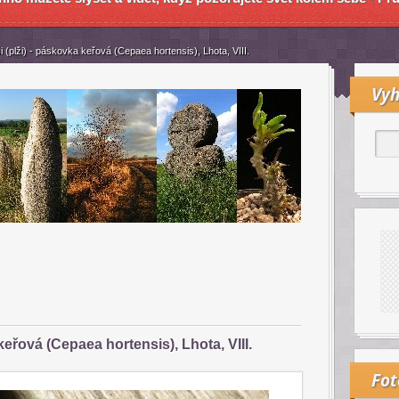
 (plži) - páskovka keřová (Cepaea hortensis), Lhota, VIII.
Vyh
keřová (Cepaea hortensis), Lhota, VIII.
Fo