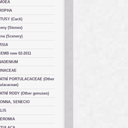
MOEA
ROPHA
TUSY (Cacti)
eny (Stones)
ina (Scenery)
ISIA
EMB new 02-2011
ADENIUM
INACEAE
ATNÍ PORTULACACEAE (Other
ulacaceae)
ATNÍ RODY (Other genuses)
ONNA, SENECIO
LIS
EROMIA
TULACA