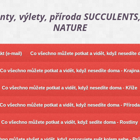
nty, výlety, příroda SUCCULENTS,
NATURE
kt (e-mail)
Co všechno můžete potkat a vidět, když nesedíte
Co všechno můžete potkat a vidět, když nesedíte doma - Krajina
Co všechno můžete potkat a vidět, když nesedíte doma - Kříže
Co všechno můžete potkat a vidět, když nesedíte doma - Příroda
Co všechno můžete potkat a vidět, když sedíte doma - Rostliny
no můžete slyšet a vidět, když pozorujete svět kolem sebe - Pr