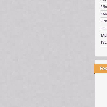
Přír
SAN
SIN
Smír
TAL
TYL
Pos