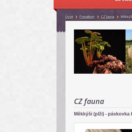
Úvod
Fotoalbum
CZ fauna
Měkkýši
CZ fauna
Měkkýši (plži) - páskovka 