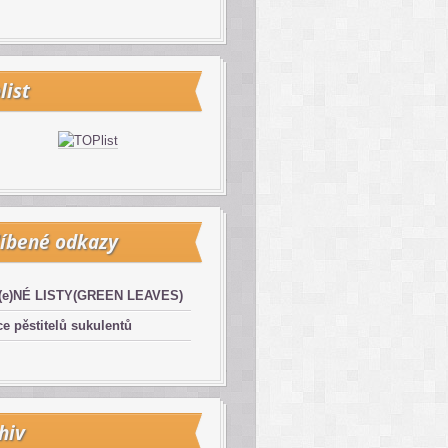
list
íbené odkazy
(e)NÉ LISTY(GREEN LEAVES)
e pěstitelů sukulentů
hiv