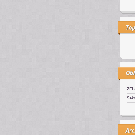
Top
Obl
ZEL
Sekc
Arc