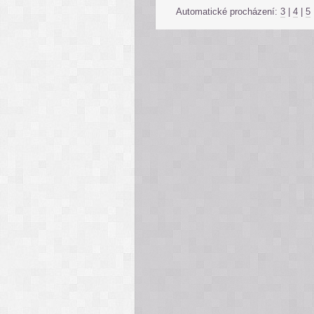
Automatické procházení:
3
|
4
|
5