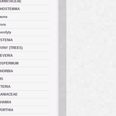
URBITACEAE
PHOSTEMMA
fauna
lora
erofyty
STENIA
VINY (TREES)
EVERIA
OSPERMUM
HORBIA
US
TERIA
ANIACEAE
HAMIA
ORTHIA