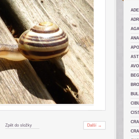
ADE
ADR
AGA
AN
AP
AST
AVO
BEG
BRO
BUL
CIB
CIS
CRA
Zpět do složky
Další →
CRA