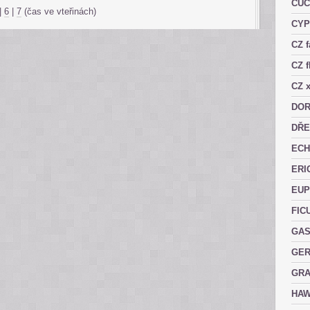
CUC
|
6
|
7
(čas ve vteřinách)
CY
CZ 
CZ f
CZ x
DOR
DŘE
ECH
ERI
EUP
FIC
GAS
GER
GRA
HAW