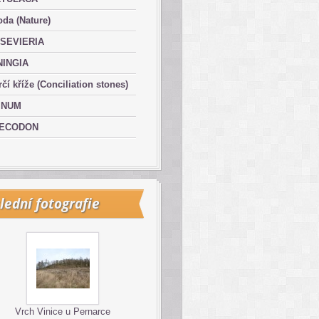
oda (Nature)
SEVIERIA
NINGIA
čí kříže (Conciliation stones)
INUM
ECODON
lední fotografie
Vrch Vinice u Pernarce