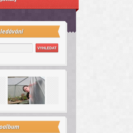
ledávání
toalbum