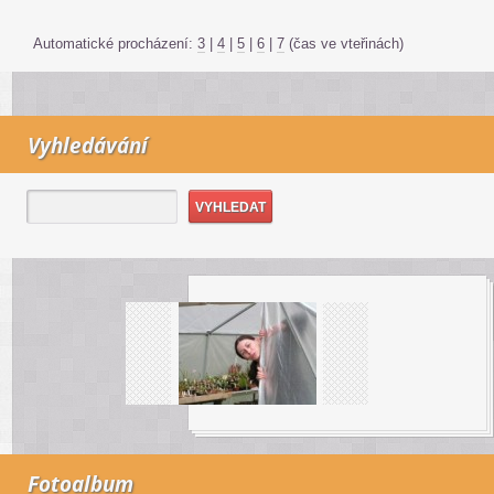
Automatické procházení:
3
|
4
|
5
|
6
|
7
(čas ve vteřinách)
Vyhledávání
Fotoalbum