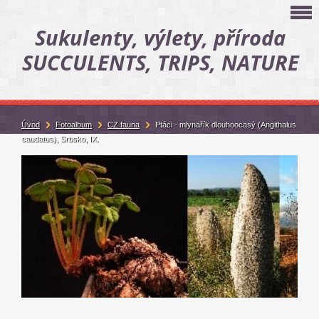
Sukulenty, výlety, příroda
SUCCULENTS, TRIPS, NATURE
Úvod
Fotoalbum
CZ fauna
Ptáci - mlynařík dlouhoocasý (Angithalus
caudatus), Srbsko, IX.