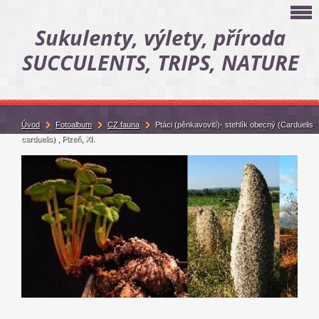
Sukulenty, výlety, příroda
SUCCULENTS, TRIPS, NATURE
Úvod
Fotoalbum
CZ fauna
Ptáci (pěnkavovití)- stehlík obecný (Carduelis
carduelis) , Plzeň, XI.