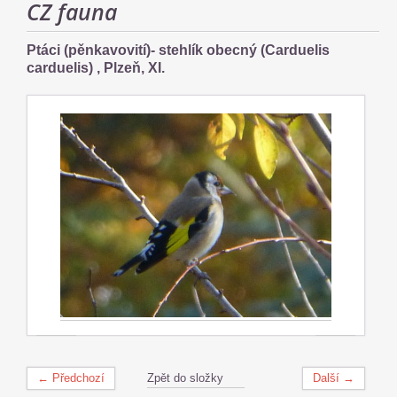
CZ fauna
Ptáci (pěnkavovití)- stehlík obecný (Carduelis
carduelis) , Plzeň, XI.
← Předchozí
Zpět do složky
Další →