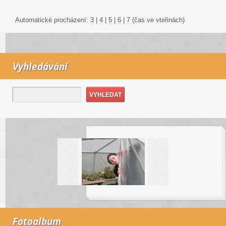
Automatické procházení:
3
|
4
|
5
|
6
|
7
(čas ve vteřinách)
Vyhledávání
Fotoalbum