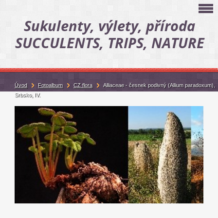
Sukulenty, výlety, příroda
SUCCULENTS, TRIPS, NATURE
Úvod
Fotoalbum
CZ flora
Alliaceae - česnek podivný (Allium paradoxum),
Srbsko, IV.