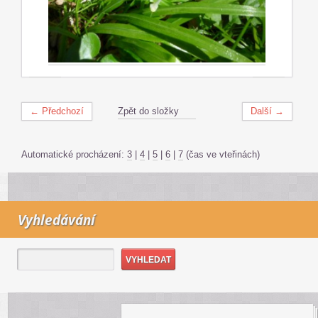
← Předchozí
Zpět do složky
Další →
Automatické procházení:
3
|
4
|
5
|
6
|
7
(čas ve vteřinách)
Vyhledávání