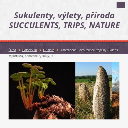
Sukulenty, výlety, příroda
SUCCULENTS, TRIPS, NATURE
Úvod
Fotoalbum
CZ flora
Asteraceae - dvouzubec trojdílný (Bidens
tripartitus), Kokotské rybníky, IX.