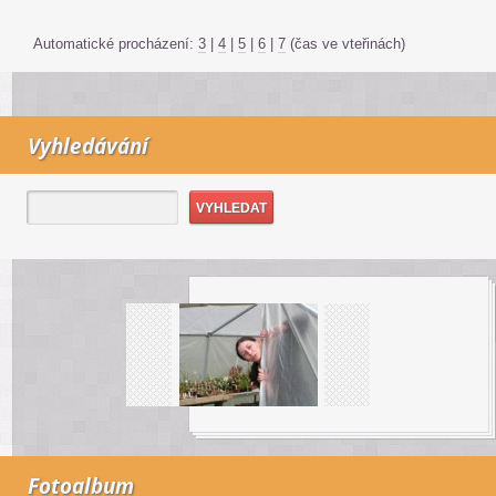
Automatické procházení:
3
|
4
|
5
|
6
|
7
(čas ve vteřinách)
Vyhledávání
Fotoalbum