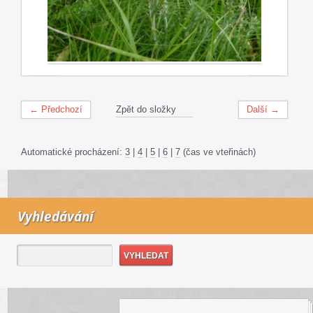
← Předchozí
Zpět do složky
Další →
Automatické procházení:
3
|
4
|
5
|
6
|
7
(čas ve vteřinách)
Vyhledávání