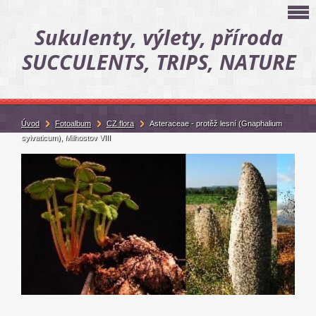
Sukulenty, výlety, příroda
SUCCULENTS, TRIPS, NATURE
Úvod
Fotoalbum
CZ flora
Asteraceae - protěž lesní (Gnaphalium
sylvaticum), Milhostov VIII