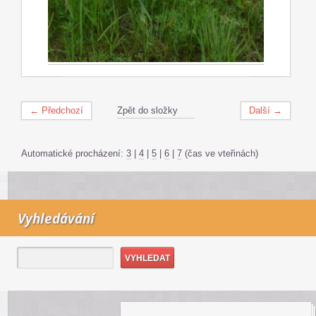
← Předchozí
Zpět do složky
Další →
Automatické procházení:
3
|
4
|
5
|
6
|
7
(čas ve vteřinách)
Vyhledávání