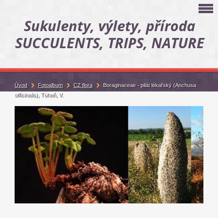
Sukulenty, výlety, příroda
SUCCULENTS, TRIPS, NATURE
Úvod
Fotoalbum
CZ flora
Boraginaceae - pilát lékařský (Anchusa
officinalis), Tuhaň, V.