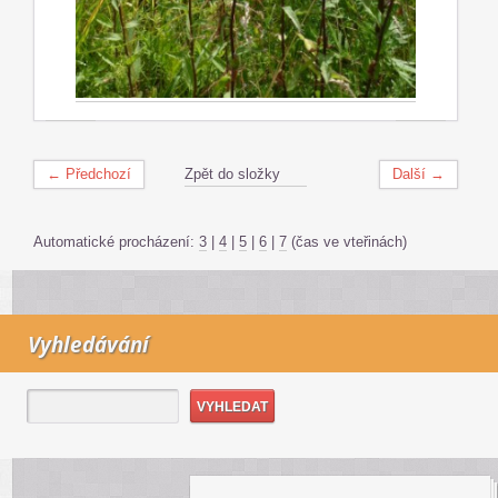
← Předchozí
Zpět do složky
Další →
Automatické procházení:
3
|
4
|
5
|
6
|
7
(čas ve vteřinách)
Vyhledávání