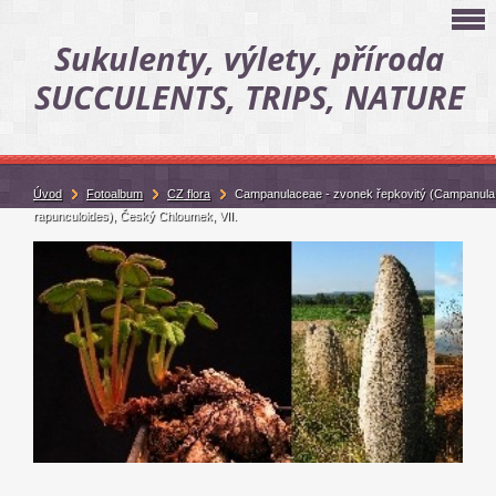
Sukulenty, výlety, příroda
SUCCULENTS, TRIPS, NATURE
Úvod
Fotoalbum
CZ flora
Campanulaceae - zvonek řepkovitý (Campanula
rapunculoides), Český Chloumek, VII.