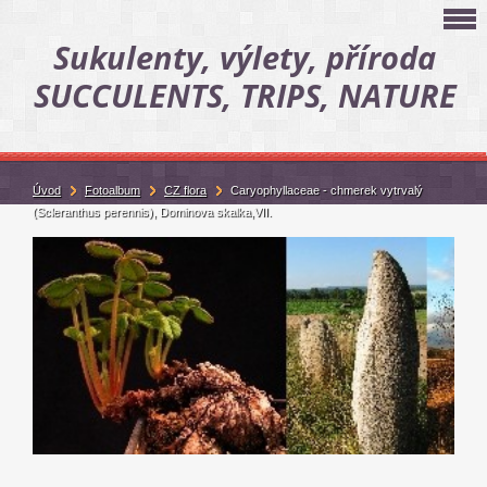
Sukulenty, výlety, příroda
SUCCULENTS, TRIPS, NATURE
Úvod
Fotoalbum
CZ flora
Caryophyllaceae - chmerek vytrvalý
(Scleranthus perennis), Dominova skalka,VII.