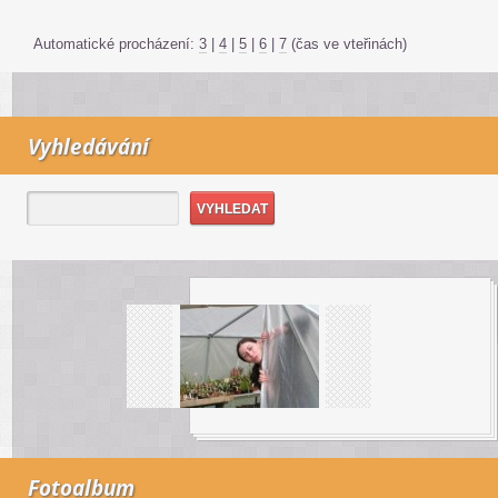
Automatické procházení:
3
|
4
|
5
|
6
|
7
(čas ve vteřinách)
Vyhledávání
Fotoalbum