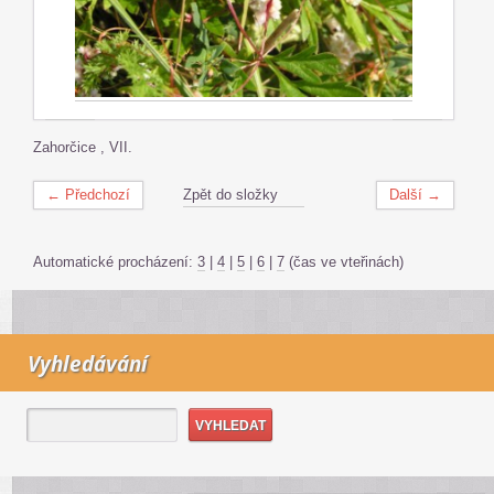
Zahorčice , VII.
← Předchozí
Zpět do složky
Další →
Automatické procházení:
3
|
4
|
5
|
6
|
7
(čas ve vteřinách)
Vyhledávání