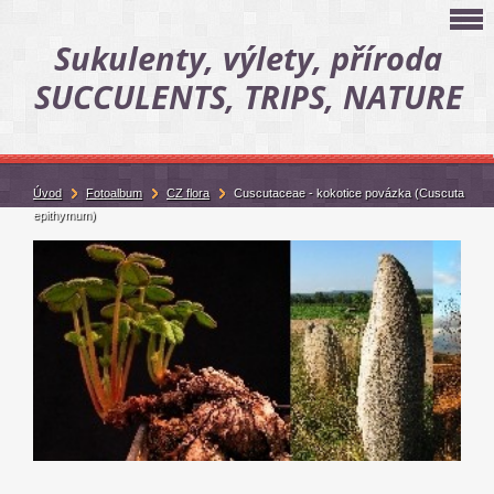
Sukulenty, výlety, příroda
SUCCULENTS, TRIPS, NATURE
Úvod
Fotoalbum
CZ flora
Cuscutaceae - kokotice povázka (Cuscuta
epithymum)