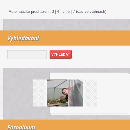
Automatické procházení:
3
|
4
|
5
|
6
|
7
(čas ve vteřinách)
Vyhledávání
Fotoalbum