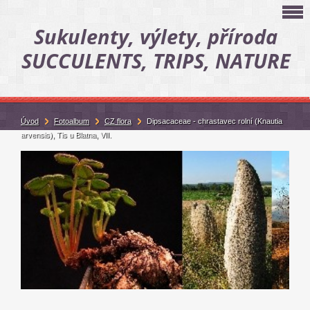
Sukulenty, výlety, příroda
SUCCULENTS, TRIPS, NATURE
Úvod
Fotoalbum
CZ flora
Dipsacaceae - chrastavec rolní (Knautia
arvensis), Tis u Blatna, VII.