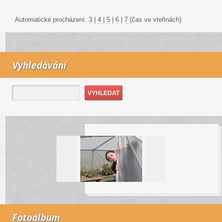
Automatické procházení:
3
|
4
|
5
|
6
|
7
(čas ve vteřinách)
Vyhledávání
Fotoalbum