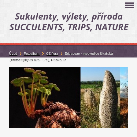
Sukulenty, výlety, příroda
SUCCULENTS, TRIPS, NATURE
Úvod
Fotoalbum
CZ flora
Ericaceae - medvědice lékařská
(Arctostaphylos uva - ursi), Ralsko, IX.