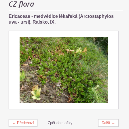
CZ flora
Ericaceae - medvědice lékařská (Arctostaphylos
uva - ursi), Ralsko, IX.
← Předchozí
Zpět do složky
Další →