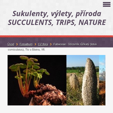
Sukulenty, výlety, příroda
SUCCULENTS, TRIPS, NATURE
Úvod
Fotoalbum
CZ flora
Fabaceae - štírovník růžkatý (lotus
corniculatus), Tis u Blatna, VII.