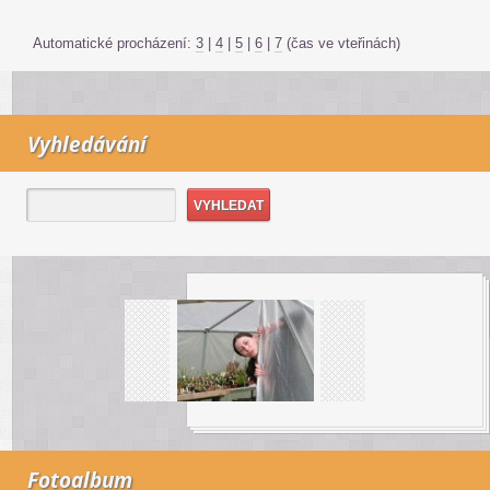
Automatické procházení:
3
|
4
|
5
|
6
|
7
(čas ve vteřinách)
Vyhledávání
Fotoalbum