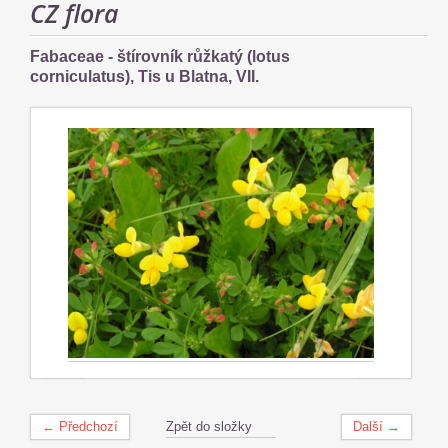
CZ flora
Fabaceae - štírovník růžkatý (lotus
corniculatus), Tis u Blatna, VII.
← Předchozí
Zpět do složky
Další →