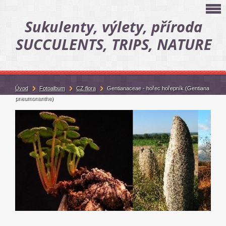
Sukulenty, výlety, příroda
SUCCULENTS, TRIPS, NATURE
Úvod
Fotoalbum
CZ flora
Gentianaceae - hořec hořepník (Gentiana
pneumonanthe)