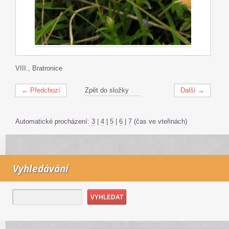
VIII., Bratronice
← Předchozí
Zpět do složky
Další →
Automatické procházení:
3
|
4
|
5
|
6
|
7
(čas ve vteřinách)
Vyhledávání