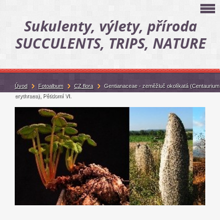
Sukulenty, výlety, příroda
SUCCULENTS, TRIPS, NATURE
Úvod
Fotoalbum
CZ flora
Gentianaceae - zeměžluč okolíkatá (Centaurium
erythraea), Pětidomí VI.