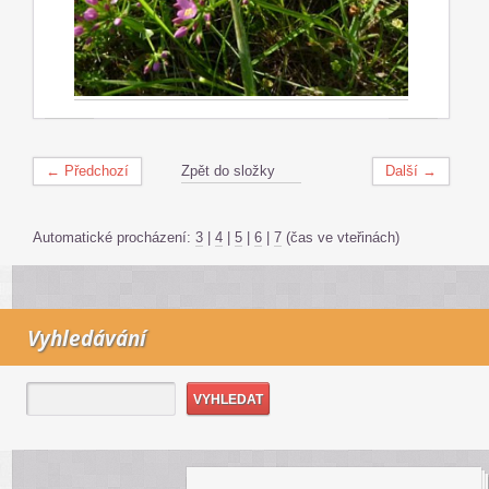
← Předchozí
Zpět do složky
Další →
Automatické procházení:
3
|
4
|
5
|
6
|
7
(čas ve vteřinách)
Vyhledávání