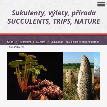
Sukulenty, výlety, příroda
SUCCULENTS, TRIPS, NATURE
Úvod
Fotoalbum
CZ flora
Lamiaceae - šalvěj hajní (salvia nemorosa),
Pouzdřany, VII.