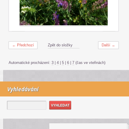
← Předchozí
Zpět do složky
Další →
Automatické procházení:
3
|
4
|
5
|
6
|
7
(čas ve vteřinách)
Vyhledávání