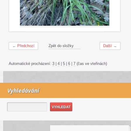
← Předchozí
Zpět do složky
Další →
Automatické procházení:
3
|
4
|
5
|
6
|
7
(čas ve vteřinách)
Vyhledávání