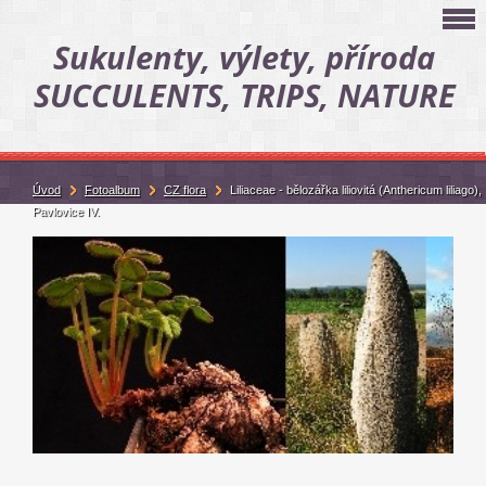
Sukulenty, výlety, příroda
SUCCULENTS, TRIPS, NATURE
Úvod
Fotoalbum
CZ flora
Liliaceae - bělozářka liliovitá (Anthericum liliago),
Pavlovice IV.