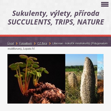
Sukulenty, výlety, příroda
SUCCULENTS, TRIPS, NATURE
Úvod
Fotoalbum
CZ flora
Liliaceae - kokořík mnohokvětý (Polygonatum
multiflorum), Lopata IV.