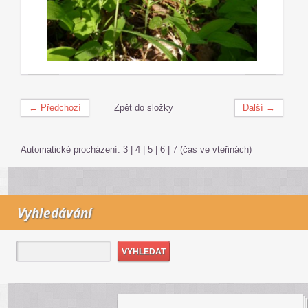
← Předchozí
Zpět do složky
Další →
Automatické procházení:
3
|
4
|
5
|
6
|
7
(čas ve vteřinách)
Vyhledávání