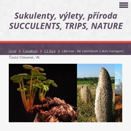
Sukulenty, výlety, příroda
SUCCULENTS, TRIPS, NATURE
Úvod
Fotoalbum
CZ flora
Liliaceae - lilie zlatohlávek (Lilium martagon),
Český Chloumek, VII.