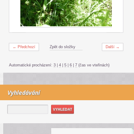
← Předchozí
Zpět do složky
Další →
Automatické procházení:
3
|
4
|
5
|
6
|
7
(čas ve vteřinách)
Vyhledávání